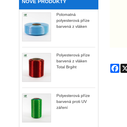
NOVÉ PRODUKTY
Polomatná
polyesterová příze
barvená z vláken
Polyesterová příze
barvená z vláken
Fac
Total Brgiht
Polyesterová příze
barvená proti UV
záření