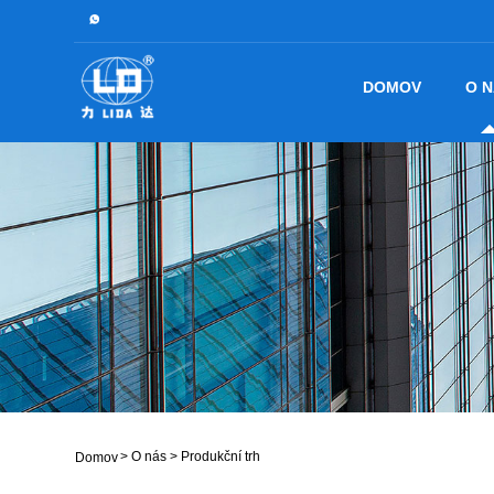
DOMOV
O 
>
O nás
>
Produkční trh
Domov