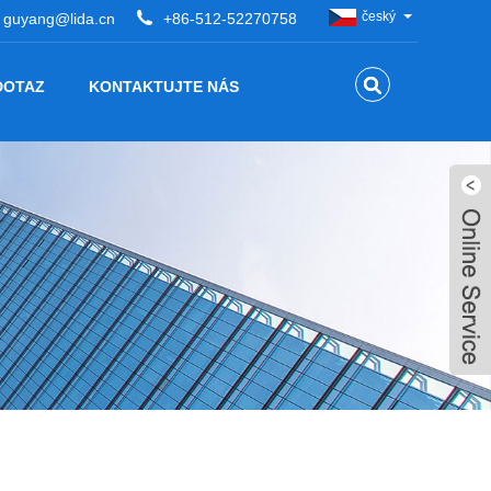
český
guyang@lida.cn
+86-512-52270758
DOTAZ
KONTAKTUJTE NÁS