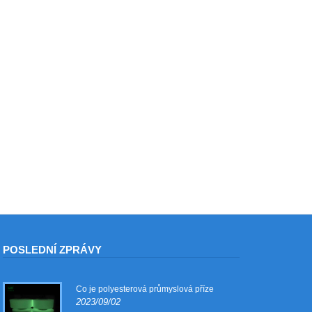
POSLEDNÍ ZPRÁVY
Co je polyesterová průmyslová příze
2023/09/02