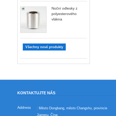
Noční odlesky z
polyesterového
vlákna
Všechny nové produkty
KONTAKTUJTE NÁS
: Město Dongbang, město Changshu, provincie
Jiangsu, Čína