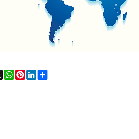
ebook
X
WhatsApp
Pinterest
LinkedIn
Share