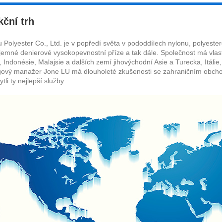
ční trh
Polyester Co., Ltd. je v popředí světa v pododdílech nylonu, polyester
 jemné denierové vysokopevnostní příze a tak dále. Společnost má vlas
 Indonésie, Malajsie a dalších zemí jihovýchodní Asie a Turecka, Itálie, 
gový manažer Jone LU má dlouholeté zkušenosti se zahraničním obcho
li ty nejlepší služby.