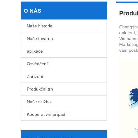
O NÁS
Produk
Naše historie
Changshu 
opletení,
Naše továrna
Vietnamu,
Marketin
vám poskyt
aplikace
Osvědčení
Zařízení
Produkční trh
Naše služba
Kooperativní případ