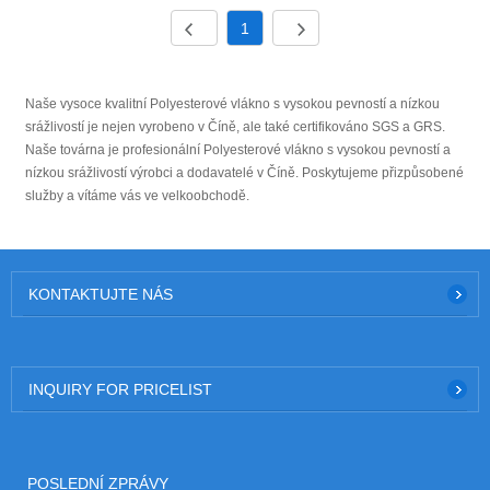
dobrou pověst a má právo na dovoz a vývoz. Věříme, že s
1
vámi můžeme v budoucnu spolupracovat na oboustranně
výhodné situaci, a těšíme se, že se staneme vaším
dlouhodobým partnerem v Číně.
Naše vysoce kvalitní Polyesterové vlákno s vysokou pevností a nízkou
srážlivostí je nejen vyrobeno v Číně, ale také certifikováno SGS a GRS.
Naše továrna je profesionální Polyesterové vlákno s vysokou pevností a
nízkou srážlivostí výrobci a dodavatelé v Číně. Poskytujeme přizpůsobené
služby a vítáme vás ve velkoobchodě.
KONTAKTUJTE NÁS
INQUIRY FOR PRICELIST
POSLEDNÍ ZPRÁVY