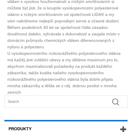
vláken s vysokou houževnatostí a nízkým smršťováním si
můžete být jisti, že si koupíte vysokopevnostní polyesterové
vlákno s nízkým smršťováním od společnosti LIDA® a my
vám nabídneme nejlepší poprodejní servis a včasné dodání.
Během posledních 40 let se společnost řídila zásadou
dosáhnout daleko, vyhrávala s dokonalostí a zaujala místo v
domácím průmyslu chemických vláken diferencovaných z
nylonu a polyesteru.
U vysokopevnostního nízkosrážlivého polyesterového vlákna
má každý jiné zvláštní obavy a my děláme maximum pro to,
abychom maximalizovali požadavky na produkt každého
zákazníka, takže kvalita našeho vysokopevnostního
nízkosrážlivého polyesterového vlákna byla dobře přijata
mnoha zákazníky a těšila se z něj. dobrou pověst v mnoha
zemích.
PRODUKTY