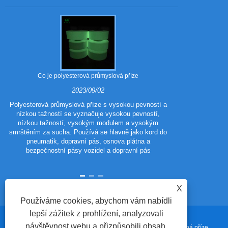
Co je polyesterová průmyslová příze
Jaké jsou vý
2023/09/02
Polyesterová průmyslová příze s vysokou pevností a
nízkou tažností se vyznačuje vysokou pevností,
Polyester 
nízkou tažností, vysokým modulem a vysokým
polyestero
smrštěním za sucha. Používá se hlavně jako kord do
tradičního poly
pneumatik, dopravní pás, osnova plátna a
vzhled a výkon
bezpečnostní pásy vozidel a dopravní pás
vlastnosti p
X
Používáme cookies, abychom vám nabídli
lepší zážitek z prohlížení, analyzovali
návštěvnost webu a přizpůsobili obsah.
Copyright © 2023 Changshu Polyester Co., Ltd. – Recyklovaná příze,