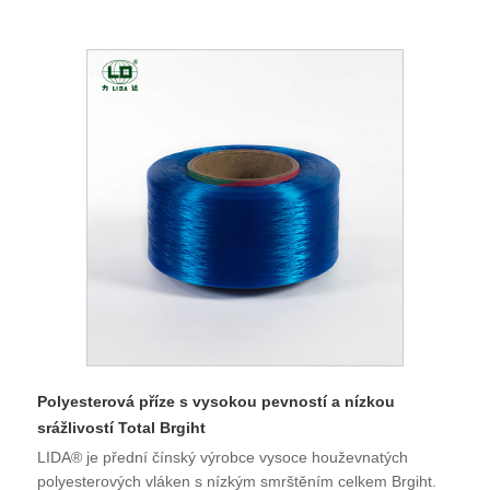
inovací si kvalita výrobků získala respekt a uznání mnoha
zákazníků. Podnik má v současné době silnou technickou
pracovní sílu, prvotřídní nástroje, kompletní sadu
testovacích zařízení, trvale vysoce kvalitní produkty, solidní
pověst a schopnost importovat a exportovat. Jsme si jisti, že
v budoucnu můžeme spolupracovat na vytvoření
oboustranně výhodné situace, a vítáme příležitost být vaším
dlouhodobým partnerem v Číně.
Polyesterová příze s vysokou pevností a nízkou
srážlivostí Total Brgiht
LIDA® je přední čínský výrobce vysoce houževnatých
polyesterových vláken s nízkým smrštěním celkem Brgiht.