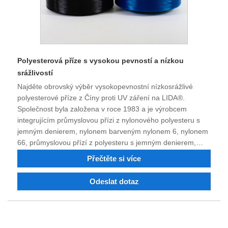
Polyesterová příze s vysokou pevností a nízkou
srážlivostí
Najděte obrovský výběr vysokopevnostní nízkosrážlivé
polyesterové příze z Číny proti UV záření na LIDA®.
Společnost byla založena v roce 1983 a je výrobcem
integrujícím průmyslovou přízi z nylonového polyesteru s
jemným denierem, nylonem barveným nylonem 6, nylonem
66, průmyslovou přízí z polyesteru s jemným denierem,
nehořlavým a recyklovaným nylonovým polyesterovým
Přečtěte si více
vláknem a můžete si objednat průmyslový polyesterový
nylon Filament, příze barvená dopováním. Po 40 letech
Odeslat dotaz
boje a technologické transformace a inovací si kvalita
produktu získala důvěru a chválu mnoha zákazníků. Nyní
má společnost silnou technickou sílu, vynikající vybavení,
kompletní testovací zařízení, stabilní kvalitu výrobků,