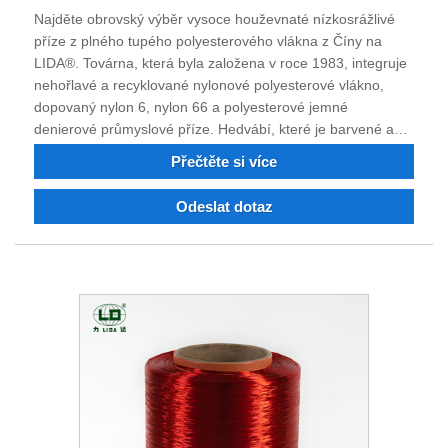
Najděte obrovský výběr vysoce houževnaté nízkosrážlivé
příze z plného tupého polyesterového vlákna z Číny na
LIDA®. Továrna, která byla založena v roce 1983, integruje
nehořlavé a recyklované nylonové polyesterové vlákno,
dopovaný nylon 6, nylon 66 a polyesterové jemné
denierové průmyslové příze. Hedvábí, které je barvené a
vyrobené z polyesterového nylonu, je možné zakoupit. Po
Přečtěte si více
čtyřiceti letech nepřízně osudu, technologického pokroku a
inovací si kvalita výrobků získala respekt a uznání mnoha
Odeslat dotaz
zákazníků. Podnik má v současné době silnou technickou
pracovní sílu, prvotřídní nástroje, kompletní sadu
testovacích zařízení, trvale vysoce kvalitní produkty, solidní
pověst a schopnost importovat a exportovat. Jsme si jisti, že
v budoucnu můžeme spolupracovat na vytvoření
oboustranně výhodné situace, a vítáme příležitost být vaším
dlouhodobým partnerem v Číně.