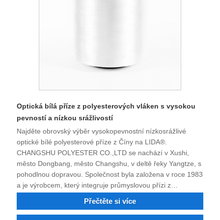
Optická bílá příze z polyesterových vláken s vysokou
pevností a nízkou srážlivostí
Najděte obrovský výběr vysokopevnostní nízkosrážlivé
optické bílé polyesterové příze z Číny na LIDA®.
CHANGSHU POLYESTER CO.,LTD se nachází v Xushi,
město Dongbang, město Changshu, v deltě řeky Yangtze, s
pohodlnou dopravou. Společnost byla založena v roce 1983
a je výrobcem, který integruje průmyslovou přízi z
nylonového polyesteru s jemným denierem, nylonem
Přečtěte si více
barveným nylonem 6, nylonem 66, průmyslovou přízí z
polyesteru s jemným denierem, nehořlavým a recyklovaným