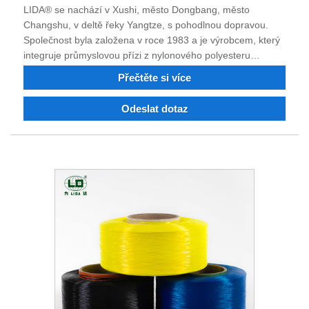
LIDA® se nachází v Xushi, město Dongbang, město
Changshu, v deltě řeky Yangtze, s pohodlnou dopravou.
Společnost byla založena v roce 1983 a je výrobcem, který
integruje průmyslovou přízi z nylonového polyesteru
jemného denieru, nylonu 6, nylonu 66, jemného
Přečtěte si více
polyesterového průmyslového vlákna, nehořlavého a
recyklovaného nylonového polyesterového vlákna. Můžete
Odeslat dotaz
si objednat polyesterové nylonové průmyslové vlákno, příze
barvená dopováním. Věříme, že s vámi můžeme v
budoucnu spolupracovat na oboustranně výhodné situaci, a
těšíme se, že se staneme vaším dlouhodobým partnerem v
Číně.