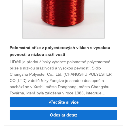
Polomatná příze z polyesterových vláken s vysokou
pevností a nízkou srážlivostí
LIDA® je přední čínský výrobce polomatné polyesterové
příze s nízkou srážlivostí a vysokou pevností. Sídlo
Changshu Polyester Co., Ltd. (CHANGSHU POLYESTER
CO.,LTD) v deltě řeky Yangtze je snadno dostupné a
nachází se v Xushi, město Dongbang, město Changshu.
Továrna, která byla založena v roce 1983, integruje
nehořlavé a recyklované nylonové polyesterové vlákno,
Přečtěte si více
dopovaný nylon 6, nylon 66 a polyesterové jemné
denierové průmyslové příze. Hedvábí, které je barvené a
Odeslat dotaz
vyrobené z polyesterového nylonu, je možné zakoupit. Po
čtyřiceti letech nepřízně osudu, technologického pokroku a