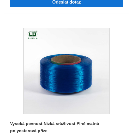
Odeslat dotaz
nylonovým polyesterovým vláknem. Můžete si objednat
polyesterové nylonové průmyslové vlákno, příze barvená
dopováním. Po 40 letech boje a technologické transformace
a inovací si kvalita produktu získala důvěru a chválu mnoha
zákazníků.
Vysoká pevnost Nízká srážlivost Plně matná
polyesterová příze