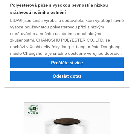
Polyesterová příze s vysokou pevností a nízkou
srážlivostí nočního oslnění
LIDA® jsou čínští výrobci a dodavatelé, kteří vyrábějí hlavně
vysoce houževnatou polyesterovou přízi s nízkým
smršťováním a nočním oslněním s mnohaletými
zkušenostmi. CHANGSHU POLYESTER CO.,LTD. se
nachází v Xushi delty řeky Jang-c'-ťiang, město Dongbang,
město Changshu, a je snadno dostupné veřejnou dopravou.
Továrna, která byla založena v roce 1983, integruje
Přečtěte si více
nehořlavá a recyklovaná nylonová a polyesterová vlákna,
nylon 6, nylon 66 a polyesterovou jemnou jemnou
Odeslat dotaz
průmyslovou přízi. Po čtyřiceti letech nepřízně osudu,
technologického pokroku a inovací si kvalita výrobků získala
respekt a uznání mnoha zákazníků.