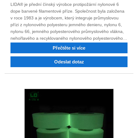
LIDA® je přední čínský výrobce protipožární nylonové 6
dope barvené filamentové příze. Společnost byla založena
v roce 1983 a je výrobcem, který integruje průmyslovou
přízi z nylonového polyesteru jemného denieru, nylonu 6,
nylonu 66, jemného polyesterového průmyslového vlákna,
nehořlavého a recyklovaného nylonového polyesterového
vlákna. Můžete si objednat polyesterové nylonové
Přečtěte si více
průmyslové vlákno, barevné hedvábí. Po 40 letech boje a
technologické transformace a inovací si kvalita produktu
Odeslat dotaz
získala důvěru a chválu mnoha zákazníků. Věříme, že s
vámi můžeme v budoucnu spolupracovat na oboustranně
výhodné situaci, a těšíme se, že se staneme vaším
dlouhodobým partnerem v Číně.