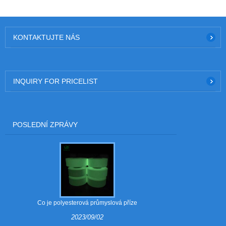
KONTAKTUJTE NÁS
INQUIRY FOR PRICELIST
POSLEDNÍ ZPRÁVY
Co je polyesterová průmyslová příze
Jaké jsou vý
2023/09/02