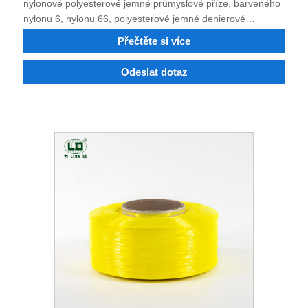
nylonové polyesterové jemné průmyslové příze, barveného
nylonu 6, nylonu 66, polyesterové jemné denierové
průmyslové příze, nehořlavé, recyklovaného nylonového
Přečtěte si více
polyesterového vlákna Stejně jako u jednoho výrobce si
můžete objednat polyesterová nylonová průmyslová vlákna
Odeslat dotaz
a barevné příze. Nyní má společnost silnou technickou sílu,
vynikající vybavení, kompletní testovací zařízení, stabilní
kvalitu výrobků, dobrou pověst a má právo na dovoz a
vývoz. Věříme, že s vámi můžeme v budoucnu
spolupracovat na oboustranně výhodné situaci, a těšíme
se, že se staneme vaším dlouhodobým partnerem v Číně.