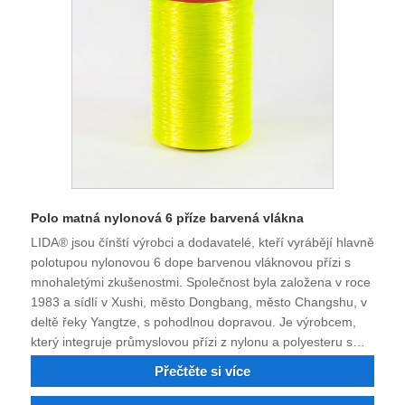
Polo matná nylonová 6 příze barvená vlákna
LIDA® jsou čínští výrobci a dodavatelé, kteří vyrábějí hlavně
polotupou nylonovou 6 dope barvenou vláknovou přízi s
mnohaletými zkušenostmi. Společnost byla založena v roce
1983 a sídlí v Xushi, město Dongbang, město Changshu, v
deltě řeky Yangtze, s pohodlnou dopravou. Je výrobcem,
který integruje průmyslovou přízi z nylonu a polyesteru s
jemným denier, nylon 6, nylon 66, polyesterový jemný
Přečtěte si více
denier, průmyslovou přízi zpomalující hoření a recyklovaný
nylon a polyesterové vlákno. Můžete si objednat