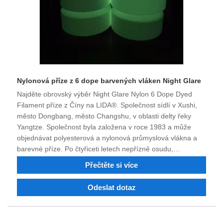
Nylonová příze z 6 dope barvených vláken Night Glare
Najděte obrovský výběr Night Glare Nylon 6 Dope Dyed
Filament příze z Číny na LIDA®. Společnost sídlí v Xushi,
město Dongbang, město Changshu, v oblasti delty řeky
Yangtze. Společnost byla založena v roce 1983 a může
objednávat polyesterová a nylonová průmyslová vlákna a
barevné příze. Po čtyřiceti letech nepřízně osudu,
technologického pokroku a inovací si kvalita výrobků získala
Přečtěte si více
respekt a uznání mnoha zákazníků. Podnik má v současné
době silnou technickou pracovní sílu, prvotřídní nástroje,
Odeslat dotaz
kompletní sadu testovacích zařízení, trvale vysoce kvalitní
produkty, solidní pověst a schopnost importovat a
exportovat. Věříme, že s vámi můžeme v budoucnu