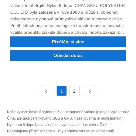
vláken Total Brgiht Nylon 6 dope. CHANGSHU POLYESTER
CO., LTD byla založena v roce 1983 a může si objednat
polyesterové nylonové průmyslové vlákno a barevné příze.
Po 40 letech boje a technologické transformace a inovací si
kvalita produktu získala důvěru a chválu mnoha zákazníků.
Nyní má společnost silnou technickou sílu, vynikající
Přečtěte si více
vybavení, kompletní testovací zařízení, stabilní kvalitu
výrobků, dobrou pověst a má právo na dovoz a vývoz.
Odeslat dotaz
Jsme si jisti, že v budoucnu můžeme spolupracovat na
vytvoření oboustranně výhodné situace, a vítáme příležitost
být vaším dlouhodobým partnerem v Číně.
1
2
Naše vysoce kvalitní Nylonem 6 dope barvené vlákno je nejen vyrobeno v
Číně, ale také certifikováno SGS a GRS. Naše továrna je profesionální
Nylonem 6 dope barvené vlákno výrobci a dodavatelé v Číně.
Poskytujeme přizpůsobené služby a vítáme vás ve velkoobchodě.