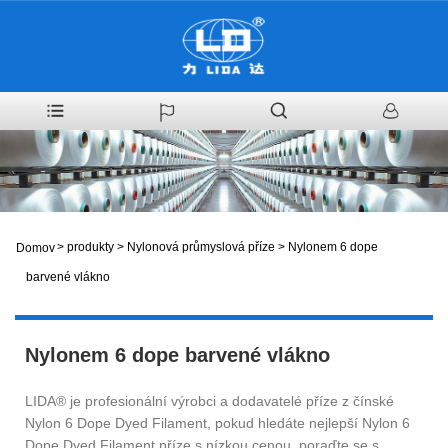
>
produkty
>
Nylonová průmyslová příze
>
Nylonem 6 dope
Domov
barvené vlákno
Nylonem 6 dope barvené vlákno
LIDA® je profesionální výrobci a dodavatelé příze z čínské
Nylon 6 Dope Dyed Filament, pokud hledáte nejlepší Nylon 6
Dope Dyed Filament příze s nízkou cenou, poraďte se s