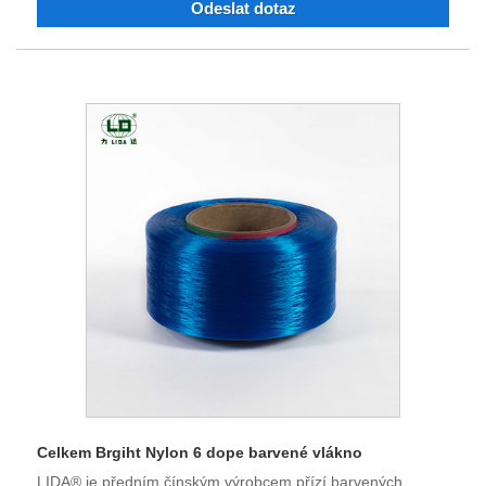
Odeslat dotaz
polyesterové nylonové průmyslové vlákno a barevné příze.
Doufám, že s vámi budují obchodní vztahy.
Celkem Brgiht Nylon 6 dope barvené vlákno
LIDA® je předním čínským výrobcem přízí barvených