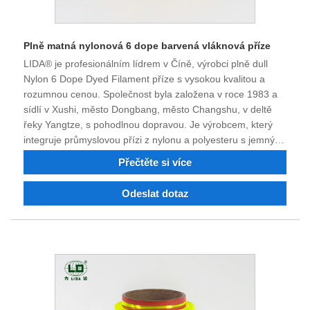
Plně matná nylonová 6 dope barvená vláknová příze
LIDA® je profesionálním lídrem v Číně, výrobci plně dull
Nylon 6 Dope Dyed Filament příze s vysokou kvalitou a
rozumnou cenou. Společnost byla založena v roce 1983 a
sídlí v Xushi, město Dongbang, město Changshu, v deltě
řeky Yangtze, s pohodlnou dopravou. Je výrobcem, který
integruje průmyslovou přízi z nylonu a polyesteru s jemným
denier, nylon 6, nylon 66, polyesterový jemný denier,
Přečtěte si více
průmyslovou přízi zpomalující hoření a recyklovaný nylon a
polyesterové vlákno. Po 40 letech boje a technologické
Odeslat dotaz
transformace a inovací si kvalita produktu získala důvěru a
chválu mnoha zákazníků. Nyní má společnost silnou
technickou sílu, vynikající vybavení, kompletní testovací
zařízení, stabilní kvalitu výrobků, dobrou pověst a má právo
na dovoz a vývoz. Vítejte, kontaktujte nás.