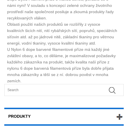
námi nyní! V souladu s koncepcí zelené ochrany životního
prostředí naše společnost posiluje a zkoumá produkty řady
recyklovaných vláken.
Oblasti použití našich produktů se rozšířily z vysoce
kvalitních šicích nití, nití rybářských sítí, popruhů, speciálních
síťovin atd. až po jádrové nitě, základní tkaniny pro větrnou
energii, vodní tkaniny, vysoce kvalitní tkaniny atd.
U Nylon 6 dope barvené filamentové příze má každý jiné
zvláštní obavy, a to, co děláme, je maximalizovat požadavky
každého zákazníka na produkt, takže kvalita naší příze z
nylonu 6 dope barvená filamentová příze byla dobře přijata
mnoha zákazníky a těší se z ní. dobrou pověst v mnoha
zemích.
PRODUKTY