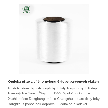
spolupracovat na oboustranně výhodné situaci, a těšíme
se, že se staneme vaším dlouhodobým partnerem v Číně.
Optická příze z bílého nylonu 6 dope barvených vláken
Najděte obrovský výběr optických bílých nylonových 6 dope
barvených vláken z Číny na LIDA®. Společnost sídlí v
Xushi, město Dongbang, město Changshu, oblast delty řeky
Yangtze, s pohodlnou dopravou. Jedná se o kolekci