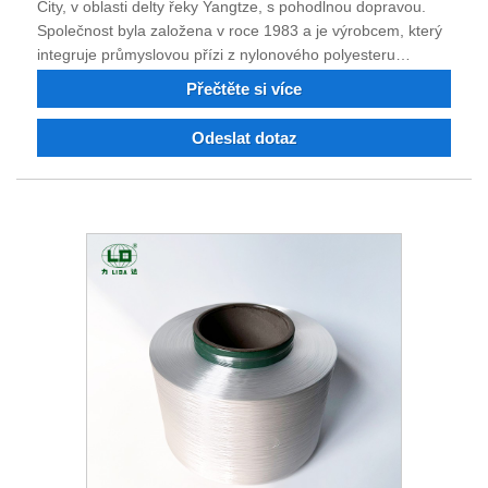
City, v oblasti delty řeky Yangtze, s pohodlnou dopravou.
Společnost byla založena v roce 1983 a je výrobcem, který
integruje průmyslovou přízi z nylonového polyesteru
jemného denieru, nylonu 6, nylonu 66, jemného
Přečtěte si více
polyesterového průmyslového vlákna, nehořlavého a
recyklovaného nylonového polyesterového vlákna. Můžete
Odeslat dotaz
si objednat polyesterové nylonové průmyslové vlákno, příze
barvená dopováním. Po 40 letech boje a technologické
transformace a inovací si kvalita produktu získala důvěru a
chválu mnoha zákazníků. Nyní má společnost silnou
technickou sílu, vynikající vybavení, kompletní testovací
zařízení, stabilní kvalitu výrobků, dobrou pověst a má právo
na dovoz a vývoz. Věříme, že s vámi můžeme v budoucnu
spolupracovat na oboustranně výhodné situaci, a těšíme
se, že se staneme vaším dlouhodobým partnerem v Číně.