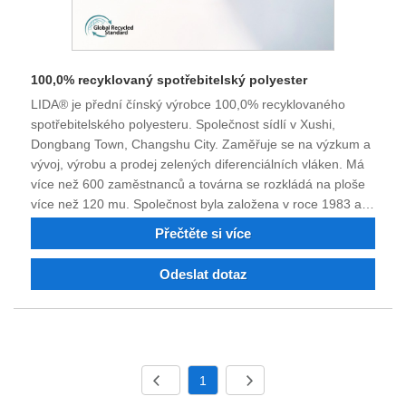
100,0% recyklovaný spotřebitelský polyester
LIDA® je přední čínský výrobce 100,0% recyklovaného
spotřebitelského polyesteru. Společnost sídlí v Xushi,
Dongbang Town, Changshu City. Zaměřuje se na výzkum a
vývoj, výrobu a prodej zelených diferenciálních vláken. Má
více než 600 zaměstnanců a továrna se rozkládá na ploše
více než 120 mu. Společnost byla založena v roce 1983 a je
výrobcem, který integruje průmyslovou přízi z nylonového
Přečtěte si více
polyesteru jemného denieru, nylonu 6, nylonu 66, jemného
polyesterového průmyslového vlákna, nehořlavého a
Odeslat dotaz
recyklovaného nylonového polyesterového vlákna. Můžete
si objednat polyesterové nylonové průmyslové vlákno, příze
barvená dopováním. Po 40 letech boje a technologické
transformace a inovací si kvalita produktu získala důvěru a
chválu mnoha zákazníků. Nyní má společnost silnou
1
technickou sílu, vynikající vybavení, kompletní testovací
zařízení, stabilní kvalitu výrobků, dobrou pověst a má právo