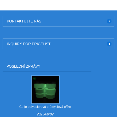
KONTAKTUJTE NÁS
INQUIRY FOR PRICELIST
POSLEDNÍ ZPRÁVY
Co je polyesterová průmyslová příze
Jaké jsou vý
2023/09/02