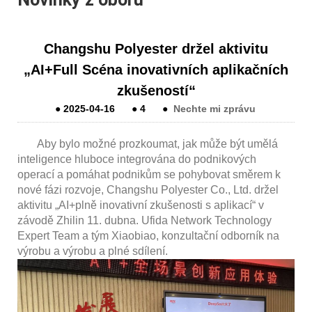
Changshu Polyester držel aktivitu
„AI+Full Scéna inovativních aplikačních
zkušeností“
●
2025-04-16
●
4
●
Nechte mi zprávu
Aby bylo možné prozkoumat, jak může být umělá
inteligence hluboce integrována do podnikových
operací a pomáhat podnikům se pohybovat směrem k
nové fázi rozvoje, Changshu Polyester Co., Ltd. držel
aktivitu „AI+plně inovativní zkušenosti s aplikací“ v
závodě Zhilin 11. dubna. Ufida Network Technology
Expert Team a tým Xiaobiao, konzultační odborník na
výrobu a výrobu a plné sdílení.