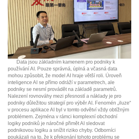
Data jsou základním kamenem pro podniky k
používání AI. Pouze správná, úplná a včasná data
mohou způsobit, že model AI hraje větší roli. Úroveň
inteligence AI se přímo odráží v parametrech, ale
podniky se nesmí provádět na základě parametrů.
Nalezení rovnováhy mezi přesností a náklady je pro
podniky důležitou strategií pro výběr AI. Fenomén „iluze“
v procesu aplikace AI byl v tomto odvětví vždy obtížným
problémem. Zejména v rámci komplexní obchodní
logiky podniků je náročné přimět AI sledovat
podnikovou logiku a snížit riziko chyby. Odborníci
poukázali na to, že k překonání tohoto problému se