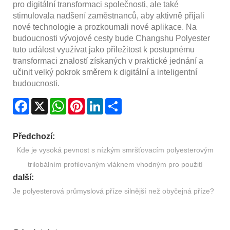
pro digitální transformaci společnosti, ale také
stimulovala nadšení zaměstnanců, aby aktivně přijali
nové technologie a prozkoumali nové aplikace. Na
budoucnosti vývojové cesty bude Changshu Polyester
tuto událost využívat jako příležitost k postupnému
transformaci znalostí získaných v praktické jednání a
učinit velký pokrok směrem k digitální a inteligentní
budoucnosti.
Facebook
X
WhatsApp
Pinterest
LinkedIn
Share
Předchozí:
Kde je vysoká pevnost s nízkým smršťovacím polyesterovým
trilobálním profilovaným vláknem vhodným pro použití
další:
Je polyesterová průmyslová příze silnější než obyčejná příze?