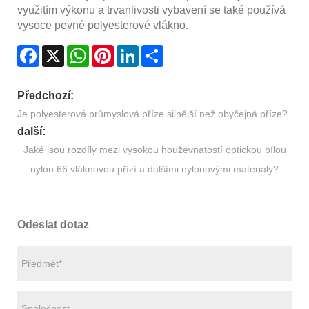
využitím výkonu a trvanlivosti vybavení se také používá
vysoce pevné polyesterové vlákno.
Facebook
X
WhatsApp
Pinterest
LinkedIn
Share
Předchozí:
Je polyesterová průmyslová příze silnější než obyčejná příze?
další:
Jaké jsou rozdíly mezi vysokou houževnatostí optickou bílou
nylon 66 vláknovou přízí a dalšími nylonovými materiály?
Odeslat dotaz