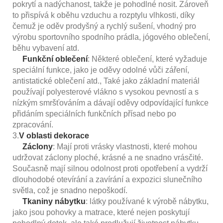
pokrytí a nadýchanost, takže je pohodlné nosit. Zároveň
to přispívá k oběhu vzduchu a rozptylu vlhkosti, díky
čemuž je oděv prodyšný a rychlý sušení, vhodný pro
výrobu sportovního spodního prádla, jógového oblečení,
běhu vybavení atd.
Funkční oblečení
: Některé oblečení, které vyžaduje
speciální funkce, jako je oděvy odolné vůči záření,
antistatické oblečení atd., Také jako základní materiál
používají polyesterové vlákno s vysokou pevností a s
nízkým smršťováním a dávají oděvy odpovídající funkce
přidáním speciálních funkčních přísad nebo po
zpracování.
3.
V oblasti dekorace
Záclony
: Mají proti vrásky vlastnosti, které mohou
udržovat záclony ploché, krásné a ne snadno vrásčité.
Současně mají silnou odolnost proti opotřebení a vydrží
dlouhodobé otevírání a zavírání a expozici slunečního
světla, což je snadno nepoškodí.
Tkaniny nábytku
: látky používané k výrobě nábytku,
jako jsou pohovky a matrace, které nejen poskytují