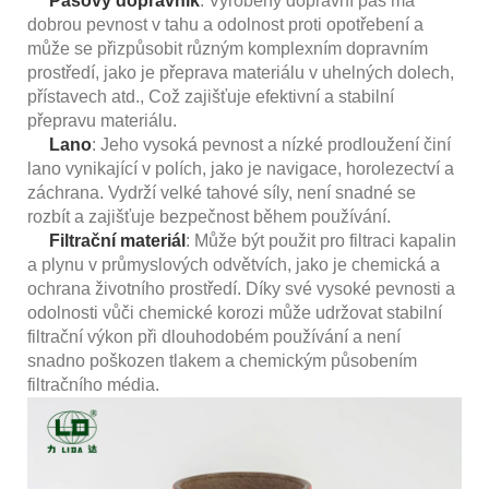
Pásový dopravník
: Vyrobený dopravní pás má
dobrou pevnost v tahu a odolnost proti opotřebení a
může se přizpůsobit různým komplexním dopravním
prostředí, jako je přeprava materiálu v uhelných dolech,
přístavech atd., Což zajišťuje efektivní a stabilní
přepravu materiálu.
Lano
: Jeho vysoká pevnost a nízké prodloužení činí
lano vynikající v polích, jako je navigace, horolezectví a
záchrana. Vydrží velké tahové síly, není snadné se
rozbít a zajišťuje bezpečnost během používání.
Filtrační materiál
: Může být použit pro filtraci kapalin
a plynu v průmyslových odvětvích, jako je chemická a
ochrana životního prostředí. Díky své vysoké pevnosti a
odolnosti vůči chemické korozi může udržovat stabilní
filtrační výkon při dlouhodobém používání a není
snadno poškozen tlakem a chemickým působením
filtračního média.