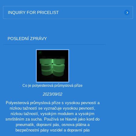
INQUIRY FOR PRICELIST
POSLEDNÍ ZPRÁVY
Co je polyesterová průmyslová příze
Jaké jsou vý
2023/09/02
Polyesterová průmyslová příze s vysokou pevností a
nízkou tažností se vyznačuje vysokou pevností,
Polyester 
nízkou tažností, vysokým modulem a vysokým
polyestero
smrštěním za sucha. Používá se hlavně jako kord do
tradičního poly
pneumatik, dopravní pás, osnova plátna a
vzhled a výkon
bezpečnostní pásy vozidel a dopravní pás
vlastnosti p