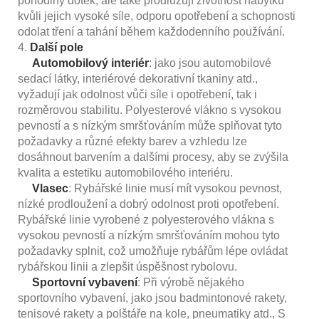
pohodlný dotek, ale také prodlužují životnost nábytku
kvůli jejich vysoké síle, odporu opotřebení a schopnosti
odolat tření a tahání během každodenního používání.
4.
Další pole
Automobilový interiér
: jako jsou automobilové
sedací látky, interiérové ​​dekorativní tkaniny atd.,
vyžadují jak odolnost vůči síle i opotřebení, tak i
rozměrovou stabilitu. Polyesterové vlákno s vysokou
pevností a s nízkým smršťováním může splňovat tyto
požadavky a různé efekty barev a vzhledu lze
dosáhnout barvením a dalšími procesy, aby se zvýšila
kvalita a estetiku automobilového interiéru.
Vlasec
: Rybářské linie musí mít vysokou pevnost,
nízké prodloužení a dobrý odolnost proti opotřebení.
Rybářské linie vyrobené z polyesterového vlákna s
vysokou pevností a nízkým smršťováním mohou tyto
požadavky splnit, což umožňuje rybářům lépe ovládat
rybářskou linii a zlepšit úspěšnost rybolovu.
Sportovní vybavení
: Při výrobě nějakého
sportovního vybavení, jako jsou badmintonové rakety,
tenisové rakety a polštáře na kole, pneumatiky atd., S