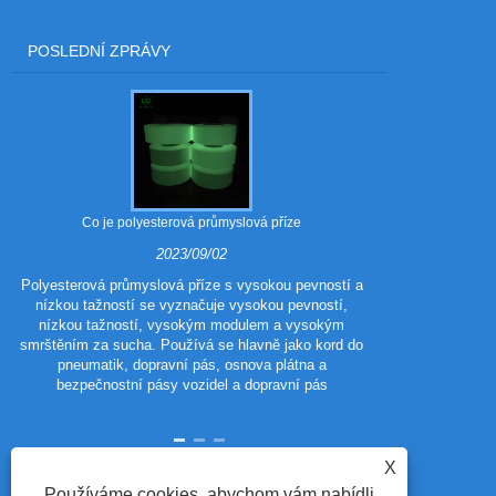
POSLEDNÍ ZPRÁVY
Co je polyesterová průmyslová příze
Jaké jsou vý
2023/09/02
Polyesterová průmyslová příze s vysokou pevností a
nízkou tažností se vyznačuje vysokou pevností,
Polyester 
nízkou tažností, vysokým modulem a vysokým
polyestero
smrštěním za sucha. Používá se hlavně jako kord do
tradičního poly
pneumatik, dopravní pás, osnova plátna a
vzhled a výkon
bezpečnostní pásy vozidel a dopravní pás
vlastnosti p
X
Používáme cookies, abychom vám nabídli