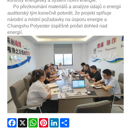
kontroly energetiky a systém řízení energie.
Po přezkoumání materiálů a analýze údajů o energii
auditorský tým konečně potvrdil, že projekt splňuje
národní a místní požadavky na úsporu energie a
Changshu Polyester úspěšně prošel dohled nad
energií.
Facebook
X
WhatsApp
Pinterest
LinkedIn
Share