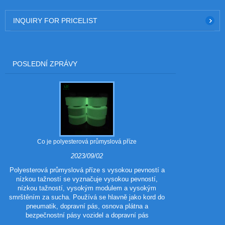
INQUIRY FOR PRICELIST
POSLEDNÍ ZPRÁVY
Co je polyesterová průmyslová příze
Jaké jsou vý
2023/09/02
Polyesterová průmyslová příze s vysokou pevností a
nízkou tažností se vyznačuje vysokou pevností,
Polyester 
nízkou tažností, vysokým modulem a vysokým
polyestero
smrštěním za sucha. Používá se hlavně jako kord do
tradičního poly
pneumatik, dopravní pás, osnova plátna a
vzhled a výkon
bezpečnostní pásy vozidel a dopravní pás
vlastnosti p