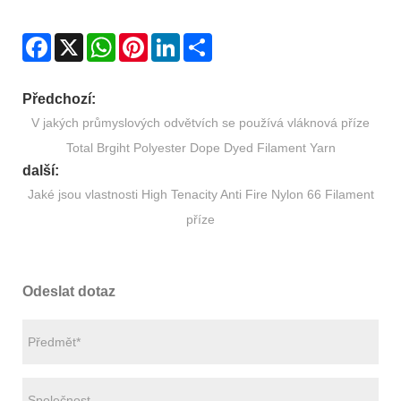
Facebook
X
WhatsApp
Pinterest
LinkedIn
Share
Předchozí:
V jakých průmyslových odvětvích se používá vláknová příze
Total Brgiht Polyester Dope Dyed Filament Yarn
další:
Jaké jsou vlastnosti High Tenacity Anti Fire Nylon 66 Filament
příze
Odeslat dotaz