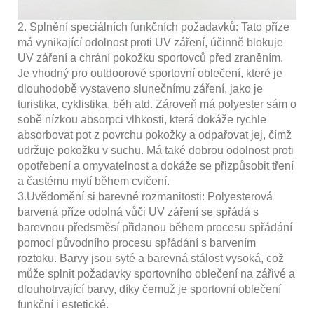
2. Splnění speciálních funkčních požadavků: Tato příze
má vynikající odolnost proti UV záření, účinně blokuje
UV záření a chrání pokožku sportovců před zraněním.
Je vhodný pro outdoorové sportovní oblečení, které je
dlouhodobě vystaveno slunečnímu záření, jako je
turistika, cyklistika, běh atd. Zároveň má polyester sám o
sobě nízkou absorpci vlhkosti, která dokáže rychle
absorbovat pot z povrchu pokožky a odpařovat jej, čímž
udržuje pokožku v suchu. Má také dobrou odolnost proti
opotřebení a omyvatelnost a dokáže se přizpůsobit tření
a častému mytí během cvičení.
3.Uvědomění si barevné rozmanitosti: Polyesterová
barvená příze odolná vůči UV záření se spřádá s
barevnou předsměsí přidanou během procesu spřádání
pomocí původního procesu spřádání s barvením
roztoku. Barvy jsou syté a barevná stálost vysoká, což
může splnit požadavky sportovního oblečení na zářivé a
dlouhotrvající barvy, díky čemuž je sportovní oblečení
funkční i estetické.