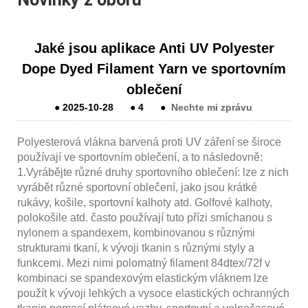
Jaké jsou aplikace Anti UV Polyester
Dope Dyed Filament Yarn ve sportovním
oblečení
●
2025-10-28
●
4
●
Nechte mi zprávu
Polyesterová vlákna barvená proti UV záření se široce
používají ve sportovním oblečení, a to následovně:
1.Vyrábějte různé druhy sportovního oblečení: lze z nich
vyrábět různé sportovní oblečení, jako jsou krátké
rukávy, košile, sportovní kalhoty atd. Golfové kalhoty,
polokošile atd. často používají tuto přízi smíchanou s
nylonem a spandexem, kombinovanou s různými
strukturami tkaní, k vývoji tkanin s různými styly a
funkcemi. Mezi nimi polomatný filament 84dtex/72f v
kombinaci se spandexovým elastickým vláknem lze
použít k vývoji lehkých a vysoce elastických ochranných