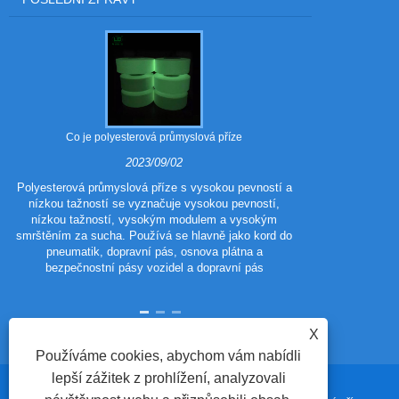
Co je polyesterová průmyslová příze
Jaké jsou vý
2023/09/02
Polyesterová průmyslová příze s vysokou pevností a
nízkou tažností se vyznačuje vysokou pevností,
Polyester 
nízkou tažností, vysokým modulem a vysokým
polyestero
smrštěním za sucha. Používá se hlavně jako kord do
tradičního poly
pneumatik, dopravní pás, osnova plátna a
vzhled a výkon
bezpečnostní pásy vozidel a dopravní pás
vlastnosti p
X
Používáme cookies, abychom vám nabídli
lepší zážitek z prohlížení, analyzovali