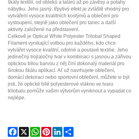
škály textilií, od obleků a talárů až po závěsy a potahy
nábytku. Jeho jasný, třpytivý efekt je zvláště vhodný pro
vytváření vysoce kvalitních kostýmů a oblečení pro
vystoupení, stejně jako oblečení pro tanec a další
aktivity založené na představení.
Celkově je Optical White Polyester Trilobal Shaped
Filament vynikající volbou pro každého, kdo chce
vytvářet vysoce kvalitní, odolné a poutavé textilie. Jeho
jedinečný trojlaločný tvar v kombinaci s jasnou a zářivou
optickou bílou barvou z něj činí dokonalý materiál pro
širokou škálu aplikací. Ať už navrhujete oblečení,
domácí dekoraci nebo sportovní oblečení, můžete si být
jisti, že optické bílé polyesterové vlákno ve tvaru
trilobalu pomůže vašim výtvorům vyniknout a vypadat co
nejlépe.
Facebook
X
WhatsApp
Pinterest
LinkedIn
Share