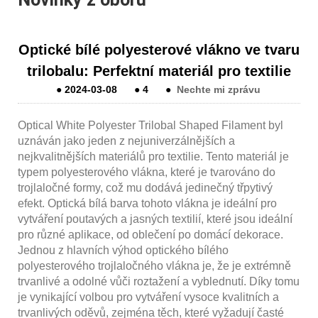
Optické bílé polyesterové vlákno ve tvaru
trilobalu: Perfektní materiál pro textilie
●
2024-03-08
●
4
●
Nechte mi zprávu
Optical White Polyester Trilobal Shaped Filament byl
uznáván jako jeden z nejuniverzálnějších a
nejkvalitnějších materiálů pro textilie. Tento materiál je
typem polyesterového vlákna, které je tvarováno do
trojlaločné formy, což mu dodává jedinečný třpytivý
efekt. Optická bílá barva tohoto vlákna je ideální pro
vytváření poutavých a jasných textilií, které jsou ideální
pro různé aplikace, od oblečení po domácí dekorace.
Jednou z hlavních výhod optického bílého
polyesterového trojlaločného vlákna je, že je extrémně
trvanlivé a odolné vůči roztažení a vyblednutí. Díky tomu
je vynikající volbou pro vytváření vysoce kvalitních a
trvanlivých oděvů, zejména těch, které vyžadují časté