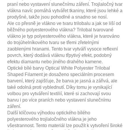
praní nebo vystavení slunečnímu záření. Trojlaločný tvar
vlákna navíc pomáhá vytvářet tkaniny, které jsou lehké a
prodyšné, takže jsou pohodlné a snadno se nosí.
Ale co přesně je vlákno ve tvaru trilobalu a jak se liší od
běžného polyesterového vlákna? Trilobal tvarované
vlákno je typ polyesterového vlákna, které je tvarováno
do trojúhelníkového tvaru se třemi zřetelnými
zaoblenými hranami. Tento tvar vytváří vysoce reflexní
povrch, který dodává vláknu třpytivý efekt, podobný
efektu diamantu nebo jiného drahého kamene.
Optické bílé barvy Optical White Polyester Trilobal
Shaped Filament je dosaženo speciálním procesem
barvení, který zajišťuje, že barva je jasná a zářivá, ale
také odolná proti vyblednutí. Díky tomu je vynikající
volbou pro vytváření textilií, které si zachovají svou
barvu i po více praních nebo vystavení slunečnímu
záření.
Další klíčovou výhodou optického bílého
polyesterového trojlaločného vlákna je jeho
všestrannost. Tento materiál lze použít k vytvoření široké