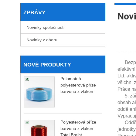
ZPRÁVY
Novi
Novinky společnosti
Novinky z oboru
Bezpečn
NOVÉ PRODUKTY
efektiv
Ltd. akt
Polomatná
všichni 
polyesterová příze
Práce n
barvená z vláken
5. září 
obsah ak
oddělení
Vypracuj
Polyesterová příze
Oddělení
barvená z vláken
jednotky
Total Brgiht
Propaga