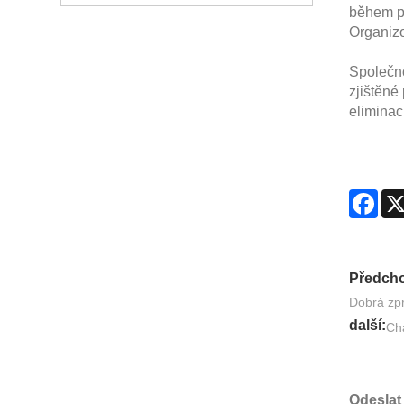
během po
Organizo
Společno
zjištěné
eliminac
Fac
Předcho
Dobrá zpr
další:
Cha
Odeslat