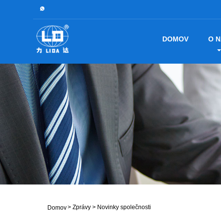
DOMOV
O 
>
Zprávy
>
Novinky společnosti
Domov