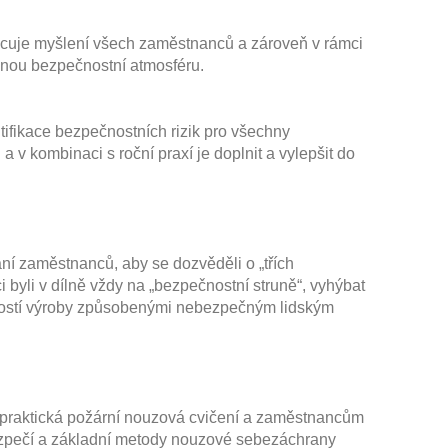
cuje myšlení všech zaměstnanců a zároveň v rámci
ilnou bezpečnostní atmosféru.
ifikace bezpečnostních rizik pro všechny
a v kombinaci s roční praxí je doplnit a vylepšit do
zaměstnanců, aby se dozvěděli o „třích
 byli v dílně vždy na „bezpečnostní struně“, vyhýbat
ností výroby způsobenými nebezpečným lidským
 praktická požární nouzová cvičení a zaměstnancům
bezpečí a základní metody nouzové sebezáchrany