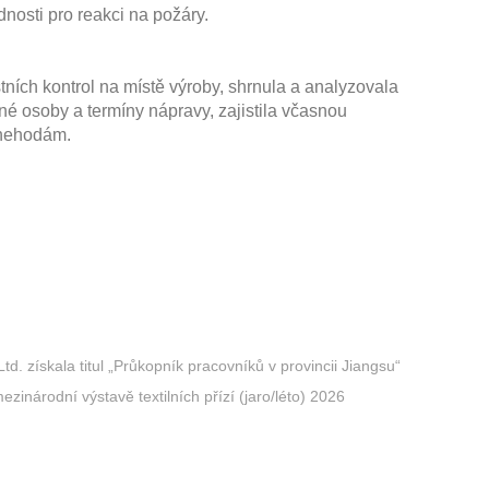
nosti pro reakci na požáry.
ních kontrol na místě výroby, shrnula a analyzovala
é osoby a termíny nápravy, zajistila včasnou
 nehodám.
d. získala titul „Průkopník pracovníků v provincii Jiangsu“
inárodní výstavě textilních přízí (jaro/léto) 2026