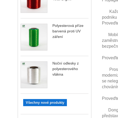
Každé o
podniku 
Proveďte
Polyesterová příze
barvená proti UV
Mobilizu
záření
zaměstna
bezpečno
Proveďte
Noční odlesky z
polyesterového
Prostře
vlákna
moderniz
se nele
chování
Proveďte
Všechny nové produkty
Dong Ban
představ