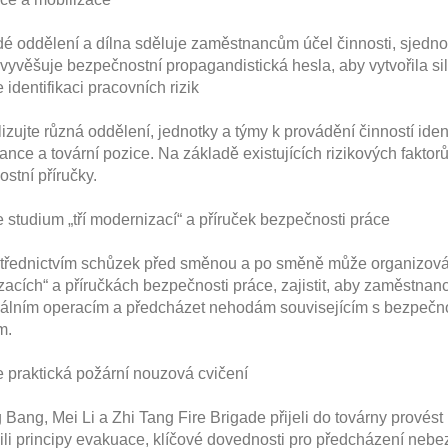
ddělení a dílna sděluje zaměstnancům účel činnosti, sjedno
vyvěšuje bezpečnostní propagandistická hesla, aby vytvořila s
 identifikaci pracovních rizik
jte různá oddělení, jednotky a týmy k provádění činností ident
nce a tovární pozice. Na základě existujících rizikových faktorů 
stní příručky.
 studium „tří modernizací“ a příruček bezpečnosti práce
dnictvím schůzek před směnou a po směně může organizování 
acích“ a příručkách bezpečnosti práce, zajistit, aby zaměstnanci
gálním operacím a předcházet nehodám souvisejícím s bezpeč
m.
 praktická požární nouzová cvičení
g, Mei Li a Zhi Tang Fire Brigade přijeli do továrny provést
ili principy evakuace, klíčové dovednosti pro předcházení ne