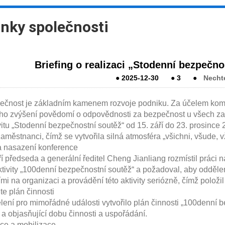
nky společnosti
Briefing o realizaci „Stodenní bezpečno
●
2025-12-30
●
3
●
Necht
ost je základním kamenem rozvoje podniku. Za účelem komple
ního zvýšení povědomí o odpovědnosti za bezpečnost u všech 
ivitu „Stodenní bezpečnostní soutěž“ od 15. září do 23. prosince
zaměstnanci, čímž se vytvořila silná atmosféra „všichni, všude,
a nasazení konference
předseda a generální ředitel Cheng Jianliang rozmístil práci n
tivity „100denní bezpečnostní soutěž“ a požadoval, aby odděle
mi na organizaci a provádění této aktivity seriózně, čímž položi
te plán činnosti
 pro mimořádné události vytvořilo plán činnosti „100denní bezp
 a objasňující dobu činnosti a uspořádání.
ce a mobilizace