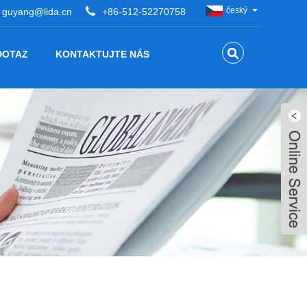
český
guyang@lida.cn
+86-512-52270758
DOTAZ
KONTAKTUJTE NÁS