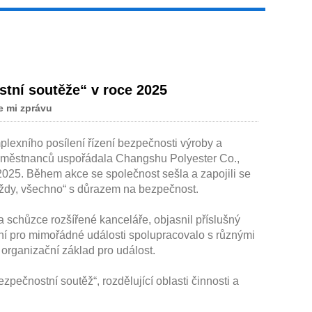
stní soutěže“ v roce 2025
Live
e mi zprávu
xního posílení řízení bezpečnosti výroby a
zaměstnanců uspořádala Changshu Polyester Co.,
 2025. Během akce se společnost sešla a zapojili se
 vždy, všechno“ s důrazem na bezpečnost.
a schůzce rozšířené kanceláře, objasnil příslušný
ní pro mimořádné události spolupracovalo s různými
l organizační základ pro událost.
ečnostní soutěž“, rozdělující oblasti činnosti a