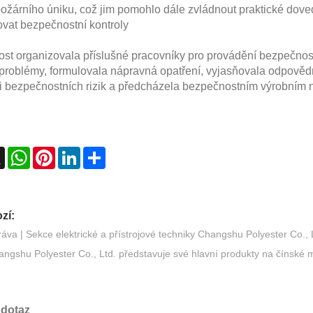
žárního úniku, což jim pomohlo dále zvládnout praktické doved
vat bezpečnostní kontroly
st organizovala příslušné pracovníky pro provádění bezpečnost
 problémy, formulovala nápravná opatření, vyjasňovala odpovědn
i bezpečnostních rizik a předcházela bezpečnostním výrobním
ebook
X
WhatsApp
Pinterest
LinkedIn
Share
zí:
áva | Sekce elektrické a přístrojové techniky Changshu Polyester Co., Lt
ngshu Polyester Co., Ltd. představuje své hlavní produkty na čínské mez
 dotaz