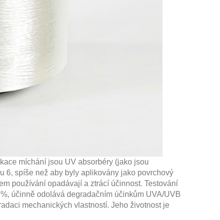
ikace míchání jsou UV absorbéry (jako jsou
u 6, spíše než aby byly aplikovány jako povrchový
m používání opadávají a ztrácí účinnost. Testování
90 %, účinně odolává degradačním účinkům UVA/UVB
radaci mechanických vlastností. Jeho životnost je