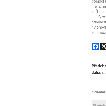
pomocí k
navazují
4. Řídí s
S rozvoj
odolnost
nylonová
se přiro
Fac
Předcho
další:
Kde
Odeslat