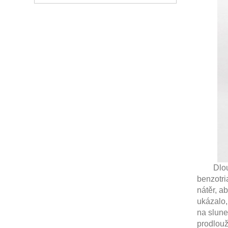
Dlouhotr
benzotri
nátěr, a
ukázalo
na slune
prodlouž