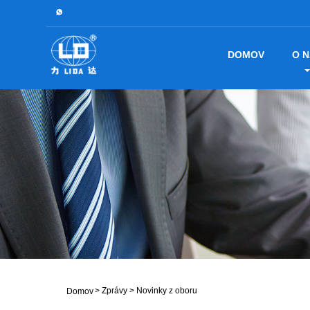
DOMOV
O 
>
Zprávy
>
Novinky z oboru
Domov