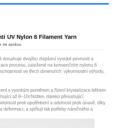
nti UV Nylon 6 Filament Yarn
Live
e mi zprávu
 dosahuje dvojího zlepšení vysoké pevnosti a
lizace procesu, založené na konvenčním nylonu 6
eschopnosti ve třech dimenzích: výkonnostní výhody,
žení s vysokým poměrem a řízení krystalizace během
hující až 8~10cN/dtex, daleko přesahující
olnost proti opotřebení a odolnost proti únavě, díky
 deformaci, a splňují tak potřeby náročného a