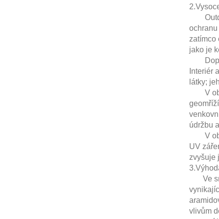
2.Vysoce
Outdooro
ochranu 
zatímco 
jako je 
Dopravní
Interiér
látky; j
V oblast
geomříží
venkovní
údržbu 
V oblast
UV zářen
zvyšuje 
3.Výhod
Ve srov
vynikají
aramidov
vlivům d