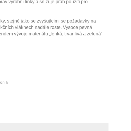
rav výrobní linky a snižuje práh použití pro
, stejně jako se zvyšujícími se požadavky na
nkčních vláknech nadále roste. Vysoce pevná
endem vývoje materiálu „lehká, trvanlivá a zelená“,
lon 6