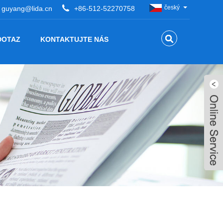
český
guyang@lida.cn
+86-512-52270758
DOTAZ
KONTAKTUJTE NÁS