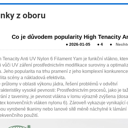
nky z oboru
Co je důvodem popularity High Tenacity A
●
2026-01-05
●
4
●
Necht
acity Anti UV Nylon 6 Filament Yarn je funkční vlákno, které
i vůči UV záření prostřednictvím modifikace suroviny a optima
u. Jeho popularita na trhu pramení z jeho komplexní konkurenc
lita scény a nákladová efektivita.
é průlomy v oblasti výkonu jádra, řešení problémů v odvětví
ristiky vysoké pevnosti: Prostřednictvím procesů, jako je ta
ání z taveniny, je pevnost vlákna v lomu výrazně zvýšena (dosa
ex konvenčních vláken nylonu 6). Zároveň vykazuje vynikající od
ou vyrobené tkaniny nebo lanové sítě méně náchylné k lámání a
ekvenčního použití.