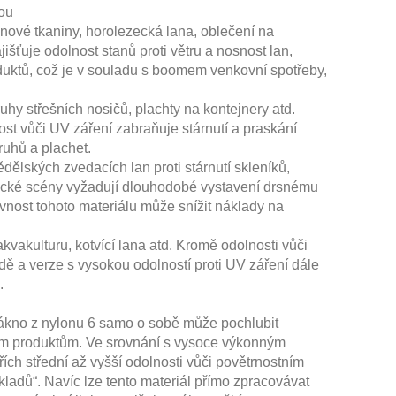
kou
vé tkaniny, horolezecká lana, oblečení na
išťuje odolnost stanů proti větru a nosnost lan,
duktů, což je v souladu s boomem venkovní spotřeby,
y střešních nosičů, plachty na kontejnery atd.
ost vůči UV záření zabraňuje stárnutí a praskání
ruhů a plachet.
ských zvedacích lan proti stárnutí skleníků,
nické scény vyžadují dlouhodobé vystavení drsnému
vnost tohoto materiálu může snížit náklady na
akulturu, kotvící lana atd. Kromě odolnosti vůči
ě a verze s vysokou odolností proti UV záření dále
.
kno z nylonu 6 samo o sobě může pochlubit
kčím produktům. Ve srovnání s vysoce výkonným
ch střední až vyšší odolnosti vůči povětrnostním
ladů“. Navíc lze tento materiál přímo zpracovávat