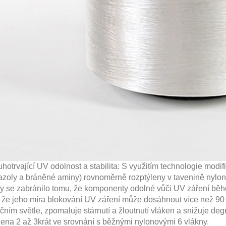
vající UV odolnost a stabilita: S využitím technologie modif
azoly a bráněné aminy) rovnoměrně rozptýleny v tavenině nylon
by se zabránilo tomu, že komponenty odolné vůči UV záření běhe
, že jeho míra blokování UV záření může dosáhnout více než 
čním světle, zpomaluje stárnutí a žloutnutí vláken a snižuje deg
ena 2 až 3krát ve srovnání s běžnými nylonovými 6 vlákny.