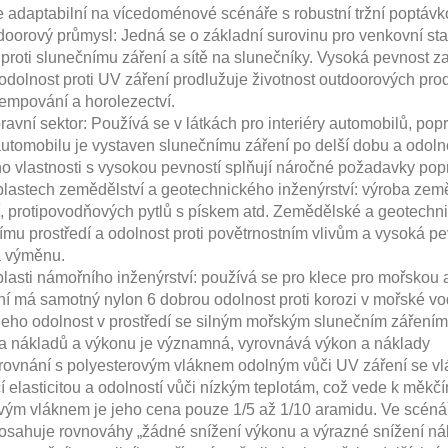
 adaptabilní na vícedoménové scénáře s robustní tržní poptáv
vý průmysl: Jedná se o základní surovinu pro venkovní stano
proti slunečnímu záření a sítě na slunečníky. Vysoká pevnost zaj
odolnost proti UV záření prodlužuje životnost outdoorových pro
kempování a horolezectví.
 sektor: Používá se v látkách pro interiéry automobilů, popruh
 automobilu je vystaven slunečnímu záření po delší dobu a odoln
eho vlastnosti s vysokou pevností splňují náročné požadavky pop
ech zemědělství a geotechnického inženýrství: výroba zeměděl
, protipovodňových pytlů s pískem atd. Zemědělské a geotech
mu prostředí a odolnost proti povětrnostním vlivům a vysoká pe
a výměnu.
i námořního inženýrství: používá se pro klece pro mořskou akv
í má samotný nylon 6 dobrou odolnost proti korozi v mořské vod
jeho odolnost v prostředí se silným mořským slunečním zářením
a nákladů a výkonu je významná, vyrovnává výkon a náklady
nání s polyesterovým vláknem odolným vůči UV záření se vlá
cí elasticitou a odolností vůči nízkým teplotám, což vede k mě
ým vláknem je jeho cena pouze 1/5 až 1/10 aramidu. Ve scénáří
osahuje rovnováhy „žádné snížení výkonu a výrazné snížení nák