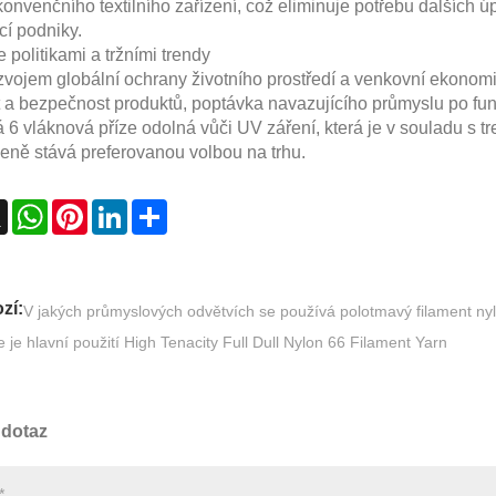
onvenčního textilního zařízení, což eliminuje potřebu dalších úp
cí podniky.
e politikami a tržními trendy
em globální ochrany životního prostředí a venkovní ekonomiky
 a bezpečnost produktů, poptávka navazujícího průmyslu po fu
 6 vláknová příze odolná vůči UV záření, která je v souladu s tr
zeně stává preferovanou volbou na trhu.
ebook
X
WhatsApp
Pinterest
LinkedIn
Share
zí:
V jakých průmyslových odvětvích se používá polotmavý filament ny
 je hlavní použití High Tenacity Full Dull Nylon 66 Filament Yarn
 dotaz