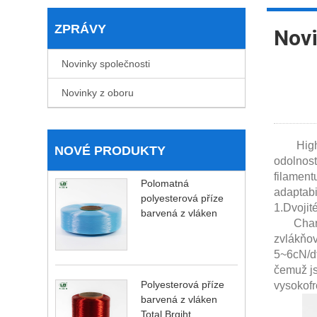
ZPRÁVY
Novi
Novinky společnosti
Novinky z oboru
High Ten
NOVÉ PRODUKTY
odolnost
filament
Polomatná
adaptabi
polyesterová příze
1.Dvojit
barvená z vláken
Charakte
zvlákňov
5~6cN/dt
čemuž js
Polyesterová příze
vysokofr
barvená z vláken
Total Brgiht