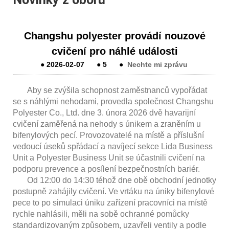
Changshu polyester provádí nouzové
cvičení pro náhlé události
●
2026-02-07
●
5
●
Nechte mi zprávu
Aby se zvýšila schopnost zaměstnanců vypořádat
se s náhlými nehodami, provedla společnost Changshu
Polyester Co., Ltd. dne 3. února 2026 dvě havarijní
cvičení zaměřená na nehody s únikem a zraněním u
bifenylových pecí. Provozovatelé na místě a příslušní
vedoucí úseků spřádací a navíjecí sekce Lida Business
Unit a Polyester Business Unit se účastnili cvičení na
podporu prevence a posílení bezpečnostních bariér.
Od 12:00 do 14:30 téhož dne obě obchodní jednotky
postupně zahájily cvičení. Ve vrtáku na úniky bifenylové
pece to po simulaci úniku zařízení pracovníci na místě
rychle nahlásili, měli na sobě ochranné pomůcky
standardizovaným způsobem, uzavřeli ventily a podle