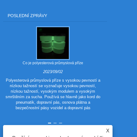
POSLEDNÍ ZPRÁVY
Co je polyesterová průmyslová příze
Jaké jsou vý
2023/09/02
Polyesterová průmyslová příze s vysokou pevností a
nízkou tažností se vyznačuje vysokou pevností,
Polyester 
nízkou tažností, vysokým modulem a vysokým
polyestero
smrštěním za sucha. Používá se hlavně jako kord do
tradičního poly
pneumatik, dopravní pás, osnova plátna a
vzhled a výkon
bezpečnostní pásy vozidel a dopravní pás
vlastnosti p
X