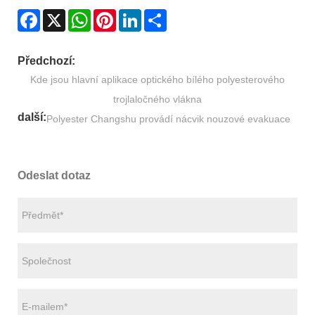
Facebook
X
WhatsApp
Pinterest
LinkedIn
Share
Předchozí:
Kde jsou hlavní aplikace optického bílého polyesterového
trojlaločného vlákna
další:
Polyester Changshu provádí nácvik nouzové evakuace
Odeslat dotaz