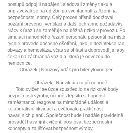
postupů odpojili napájení, sledovali změny tlaku a
připravovali se na údržbu po vychladnutí zařízení na
bezpečnostní normy. Celý proces přísně dodržoval
požární prevenci, ventilaci a další ochranné požadavky.
Nácvik úrazů se zaměřuje na běžná rizika v provozu. Po
simulaci náhodného řezání personálu personál na místě
rychle provede dočasné ošetření, jako je dezinfekce ran,
obvazy a hemostáza, včas se ohlásí a doprovodí je, aby
čekali na záchranná vozidla, která je odvezou do
nemocnice.
Obrázek | Nouzový vrták pro bifenylovou pec
Obrázek | Nácvik úrazu při nehodě
Toto cvičení se úzce soustředilo na rizikové body
bezpečnosti výroby, účinně zlepšilo schopnost
zaměstnanců reagovat na mimořádné události a
kolaborativní likvidaci a ověřovalo praktičnost
havarijních plánů. Společnost bude i nadále pravidelně
provádět havarijní cvičení, posilovat bezpečnostní
koncepty a zajišťovat bezpečnost výroby.