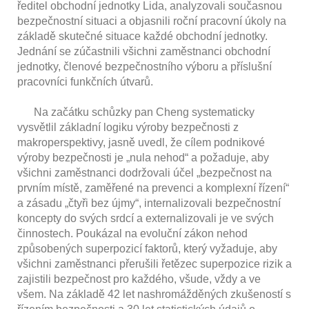
ředitel obchodní jednotky Lida, analyzovali současnou
bezpečnostní situaci a objasnili roční pracovní úkoly na
základě skutečné situace každé obchodní jednotky.
Jednání se zúčastnili všichni zaměstnanci obchodní
jednotky, členové bezpečnostního výboru a příslušní
pracovníci funkčních útvarů.
Na začátku schůzky pan Cheng systematicky
vysvětlil základní logiku výroby bezpečnosti z
makroperspektivy, jasně uvedl, že cílem podnikové
výroby bezpečnosti je „nula nehod“ a požaduje, aby
všichni zaměstnanci dodržovali účel „bezpečnost na
prvním místě, zaměřené na prevenci a komplexní řízení“
a zásadu „čtyři bez újmy“, internalizovali bezpečnostní
koncepty do svých srdcí a externalizovali je ve svých
činnostech. Poukázal na evoluční zákon nehod
způsobených superpozicí faktorů, který vyžaduje, aby
všichni zaměstnanci přerušili řetězec superpozice rizik a
zajistili bezpečnost pro každého, všude, vždy a ve
všem. Na základě 42 let nashromážděných zkušeností s