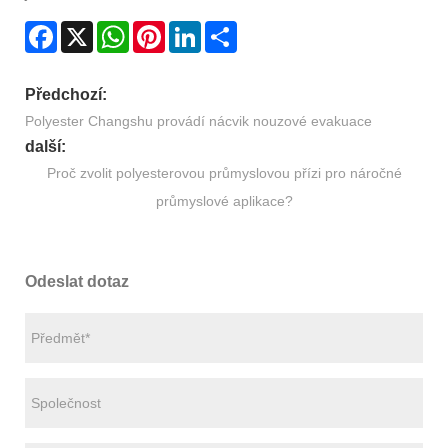
Facebook
X
WhatsApp
Pinterest
LinkedIn
Share
Předchozí:
Polyester Changshu provádí nácvik nouzové evakuace
další:
Proč zvolit polyesterovou průmyslovou přízi pro náročné
průmyslové aplikace?
Odeslat dotaz