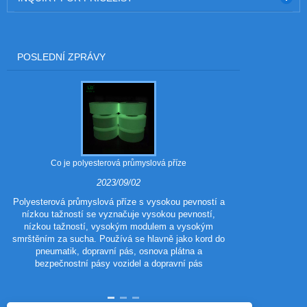
POSLEDNÍ ZPRÁVY
Co je polyesterová průmyslová příze
Jaké jsou vý
2023/09/02
Polyesterová průmyslová příze s vysokou pevností a
nízkou tažností se vyznačuje vysokou pevností,
Polyester 
nízkou tažností, vysokým modulem a vysokým
polyestero
smrštěním za sucha. Používá se hlavně jako kord do
tradičního poly
pneumatik, dopravní pás, osnova plátna a
vzhled a výkon
bezpečnostní pásy vozidel a dopravní pás
vlastnosti p