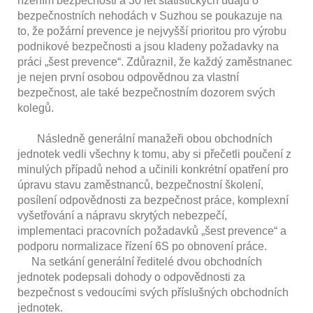
řízením bezpečnosti a 30 let statistických údajů o
bezpečnostních nehodách v Suzhou se poukazuje na
to, že požární prevence je nejvyšší prioritou pro výrobu
podnikové bezpečnosti a jsou kladeny požadavky na
práci „šest prevence“. Zdůraznil, že každý zaměstnanec
je nejen první osobou odpovědnou za vlastní
bezpečnost, ale také bezpečnostním dozorem svých
kolegů.
Následně generální manažeři obou obchodních
jednotek vedli všechny k tomu, aby si přečetli poučení z
minulých případů nehod a učinili konkrétní opatření pro
úpravu stavu zaměstnanců, bezpečnostní školení,
posílení odpovědnosti za bezpečnost práce, komplexní
vyšetřování a nápravu skrytých nebezpečí,
implementaci pracovních požadavků „šest prevence“ a
podporu normalizace řízení 6S po obnovení práce.
Na setkání generální ředitelé dvou obchodních
jednotek podepsali dohody o odpovědnosti za
bezpečnost s vedoucími svých příslušných obchodních
jednotek.