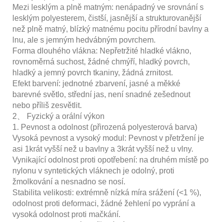
Mezi lesklým a plně matným: nenápadný ve srovnání s
lesklým polyesterem, čistší, jasnější a strukturovanější
než plně matný, blízký matnému pocitu přírodní bavlny a
lnu, ale s jemným hedvábným povrchem.
Forma dlouhého vlákna: Nepřetržité hladké vlákno,
rovnoměrná suchost, žádné chmýří, hladký povrch,
hladký a jemný povrch tkaniny, žádná zrnitost.
Efekt barvení: jednotné zbarvení, jasné a měkké
barevné světlo, střední jas, není snadné zešednout
nebo příliš zesvětlit.
2、 Fyzický a orální výkon
1. Pevnost a odolnost (přirozená polyesterová barva)
Vysoká pevnost a vysoký modul: Pevnost v přetržení je
asi 1krát vyšší než u bavlny a 3krát vyšší než u vlny.
Vynikající odolnost proti opotřebení: na druhém místě po
nylonu v syntetických vláknech je odolný, proti
žmolkování a nesnadno se nosí.
Stabilita velikosti: extrémně nízká míra srážení (<1 %),
odolnost proti deformaci, žádné žehlení po vyprání a
vysoká odolnost proti mačkání.