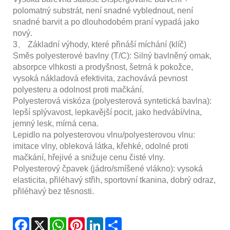
polomatný substrát, není snadné vyblednout, není
snadné barvit a po dlouhodobém praní vypadá jako
nový.
3、 Základní výhody, které přináší míchání (klíč)
Směs polyesterové bavlny (T/C): Silný bavlněný omak,
absorpce vlhkosti a prodyšnost, šetrná k pokožce,
vysoká nákladová efektivita, zachovává pevnost
polyesteru a odolnost proti mačkání.
Polyesterová viskóza (polyesterová syntetická bavlna):
lepší splývavost, lepkavější pocit, jako hedvábí/vlna,
jemný lesk, mírná cena.
Lepidlo na polyesterovou vlnu/polyesterovou vlnu:
imitace vlny, obleková látka, křehké, odolné proti
mačkání, hřejivé a snižuje cenu čisté vlny.
Polyesterový čpavek (jádro/smíšené vlákno): vysoká
elasticita, přiléhavý střih, sportovní tkanina, dobrý odraz,
přiléhavý bez těsnosti.
Facebook
X
WhatsApp
Pinterest
LinkedIn
Share