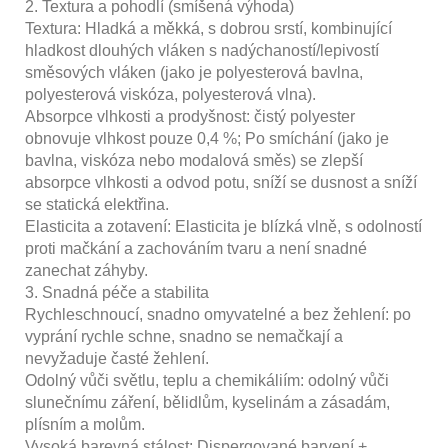
2. Textura a pohodlí (smíšená výhoda)
Textura: Hladká a měkká, s dobrou srstí, kombinující
hladkost dlouhých vláken s nadýchaností/lepivostí
směsových vláken (jako je polyesterová bavlna,
polyesterová viskóza, polyesterová vlna).
Absorpce vlhkosti a prodyšnost: čistý polyester
obnovuje vlhkost pouze 0,4 %; Po smíchání (jako je
bavlna, viskóza nebo modalová směs) se zlepší
absorpce vlhkosti a odvod potu, sníží se dusnost a sníží
se statická elektřina.
Elasticita a zotavení: Elasticita je blízká vlně, s odolností
proti mačkání a zachováním tvaru a není snadné
zanechat záhyby.
3. Snadná péče a stabilita
Rychleschnoucí, snadno omyvatelné a bez žehlení: po
vyprání rychle schne, snadno se nemačkají a
nevyžaduje časté žehlení.
Odolný vůči světlu, teplu a chemikáliím: odolný vůči
slunečnímu záření, bělidlům, kyselinám a zásadám,
plísním a molům.
Vysoká barevná stálost: Dispergované barvení +