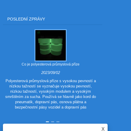
POSLEDNÍ ZPRÁVY
Co je polyesterová průmyslová příze
Jaké jsou vý
2023/09/02
Polyesterová průmyslová příze s vysokou pevností a
nízkou tažností se vyznačuje vysokou pevností,
Polyester 
nízkou tažností, vysokým modulem a vysokým
polyestero
smrštěním za sucha. Používá se hlavně jako kord do
tradičního poly
pneumatik, dopravní pás, osnova plátna a
vzhled a výkon
bezpečnostní pásy vozidel a dopravní pás
vlastnosti p
X