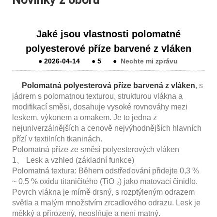
Jaké jsou vlastnosti polomatné
polyesterové příze barvené z vláken
●
2026-04-14
●
5
●
Nechte mi zprávu
Polomatná polyesterová příze barvená z vláken
, s
jádrem s polomatnou texturou, strukturou vlákna a
modifikací směsi, dosahuje vysoké rovnováhy mezi
leskem, výkonem a omakem. Je to jedna z
nejuniverzálnějších a cenově nejvýhodnějších hlavních
přízí v textilních tkaninách.
Polomatná příze ze směsi polyesterových vláken
1、 Lesk a vzhled (základní funkce)
Polomatná textura: Během odstřeďování přidejte 0,3 %
~ 0,5 % oxidu titaničitého (TiO ₂) jako matovací činidlo.
Povrch vlákna je mírně drsný, s rozptýleným odrazem
světla a malým množstvím zrcadlového odrazu. Lesk je
měkký a přirozený, neoslňuje a není matný.