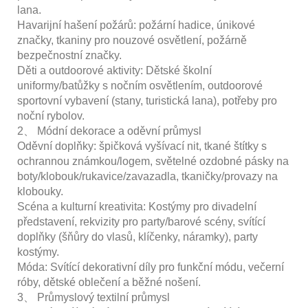
lana.
Havarijní hašení požárů: požární hadice, únikové
značky, tkaniny pro nouzové osvětlení, požárně
bezpečnostní značky.
Děti a outdoorové aktivity: Dětské školní
uniformy/batůžky s nočním osvětlením, outdoorové
sportovní vybavení (stany, turistická lana), potřeby pro
noční rybolov.
2、 Módní dekorace a oděvní průmysl
Oděvní doplňky: špičková vyšívací nit, tkané štítky s
ochrannou známkou/logem, světelné ozdobné pásky na
boty/klobouk/rukavice/zavazadla, tkaničky/provazy na
klobouky.
Scéna a kulturní kreativita: Kostýmy pro divadelní
představení, rekvizity pro party/barové scény, svítící
doplňky (šňůry do vlasů, klíčenky, náramky), party
kostýmy.
Móda: Svítící dekorativní díly pro funkční módu, večerní
róby, dětské oblečení a běžné nošení.
3、 Průmyslový textilní průmysl