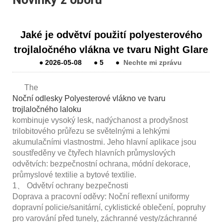
Jaké je odvětví použití polyesterového
trojlaločného vlákna ve tvaru Night Glare
●
2026-05-08
●
5
●
Nechte mi zprávu
The
Noční odlesky Polyesterové vlákno ve tvaru
trojlaločného laloku
kombinuje vysoký lesk, nadýchanost a prodyšnost
trilobitového průřezu se světelnými a lehkými
akumulačními vlastnostmi. Jeho hlavní aplikace jsou
soustředěny ve čtyřech hlavních průmyslových
odvětvích: bezpečnostní ochrana, módní dekorace,
průmyslové textilie a bytové textilie.
1、 Odvětví ochrany bezpečnosti
Doprava a pracovní oděvy: Noční reflexní uniformy
dopravní policie/sanitární, cyklistické oblečení, popruhy
pro varování před tunely, záchranné vesty/záchranné