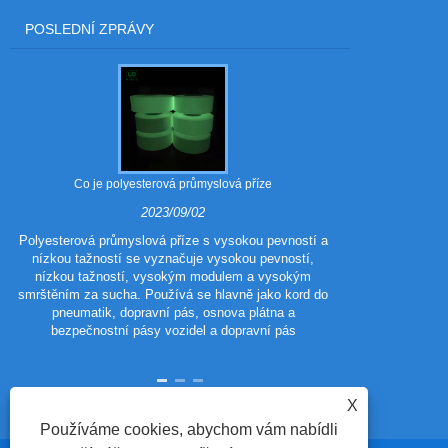
POSLEDNÍ ZPRÁVY
Co je polyesterová průmyslová příze
Jaké jsou vý
2023/09/02
Polyesterová průmyslová příze s vysokou pevností a
nízkou tažností se vyznačuje vysokou pevností,
Polyester 
nízkou tažností, vysokým modulem a vysokým
polyestero
smrštěním za sucha. Používá se hlavně jako kord do
tradičního poly
pneumatik, dopravní pás, osnova plátna a
vzhled a výkon
bezpečnostní pásy vozidel a dopravní pás
vlastnosti p
X
Používáme cookies, abychom vám nabídli