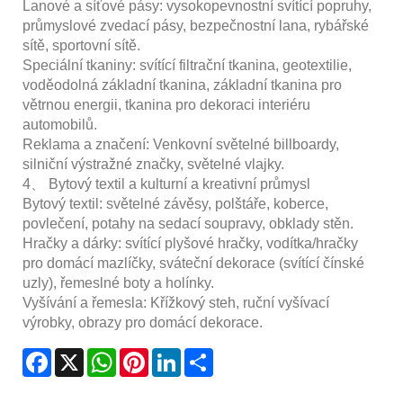
Lanové a síťové pásy: vysokopevnostní svítící popruhy,
průmyslové zvedací pásy, bezpečnostní lana, rybářské
sítě, sportovní sítě.
Speciální tkaniny: svítící filtrační tkanina, geotextilie,
voděodolná základní tkanina, základní tkanina pro
větrnou energii, tkanina pro dekoraci interiéru
automobilů.
Reklama a značení: Venkovní světelné billboardy,
silniční výstražné značky, světelné vlajky.
4、 Bytový textil a kulturní a kreativní průmysl
Bytový textil: světelné závěsy, polštáře, koberce,
povlečení, potahy na sedací soupravy, obklady stěn.
Hračky a dárky: svítící plyšové hračky, vodítka/hračky
pro domácí mazlíčky, sváteční dekorace (svítící čínské
uzly), řemeslné boty a holínky.
Vyšívání a řemesla: Křížkový steh, ruční vyšívací
výrobky, obrazy pro domácí dekorace.
Facebook
X
WhatsApp
Pinterest
LinkedIn
Share