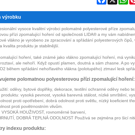
s výrobku
esionální vysoce kvalitní výrobci polomatné polyesterové příze zpomalují
ovou přízi zpomalující hoření od společnosti LIDA® a my vám nabídnem
ové vlákno je vyrobeno ze zpracování a spřádání polyesterových čipů, v
a kvalita produktu je stabilnější.
omalující hoření, také známé jako vlákno zpomalující hoření, má vynik
roztaví, ale nehoří. Když opustí plamen, doutná a sám zhasne. A po
iO2 během spřádání nehořlavého vlákna (polotupého) ztmaví lesk spřá
vujeme polomatnou polyesterovou přízi zpomalující hoření:
užití: oděvy, bytové doplňky, dekorace, textilní ochranné oděvy nebo tex
i produktu: vysoká pevnost, vysoká barevná stálost, nízké smrštění, vyso
dolnost proti opotřebení, dobrá odolnost proti světlu, nízký koeficient tř
lnost proti povětrnostním vlivům.
 VYSOKÁ HOUŽIVOST, rovnoměrné barvení,
RNUTÍ, DOBRÁ TEPLNÁ ODOLNOST Používá se zejména pro šicí nit
ry indexu produktu: