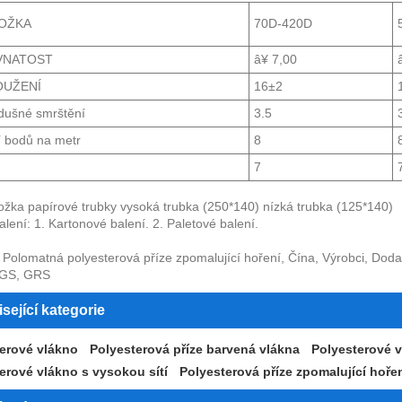
LOŽKA
70D-420D
VNATOST
â¥ 7,00
OUŽENÍ
16±2
dušné smrštění
3.5
í bodů na metr
8
7
žka papírové trubky vysoká trubka (250*140) nízká trubka (125*140)
lení: 1. Kartonové balení. 2. Paletové balení.
 Polomatná polyesterová příze zpomalující hoření, Čína, Výrobci, Dod
 SGS, GRS
sející kategorie
erové vlákno
Polyesterová příze barvená vlákna
Polyesterové v
erové vlákno s vysokou sítí
Polyesterová příze zpomalující hoře