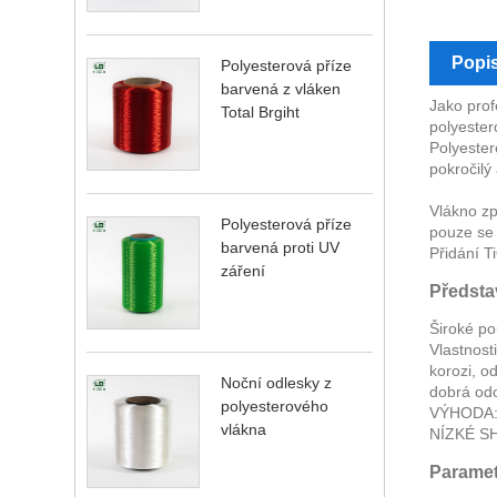
Popi
Polyesterová příze
barvená z vláken
Jako prof
Total Brgiht
polyester
Polyester
pokročilý 
Vlákno zp
Polyesterová příze
pouze se 
barvená proti UV
Přidání T
záření
Předsta
Široké po
Vlastnost
korozi, o
Noční odlesky z
dobrá odo
polyesterového
VÝHODA:
vlákna
NÍZKÉ SH
Paramet