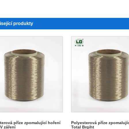
sející produkty
terová příze zpomalující hoření
Polyesterová příze zpomalujíc
UV záření
Total Brgiht