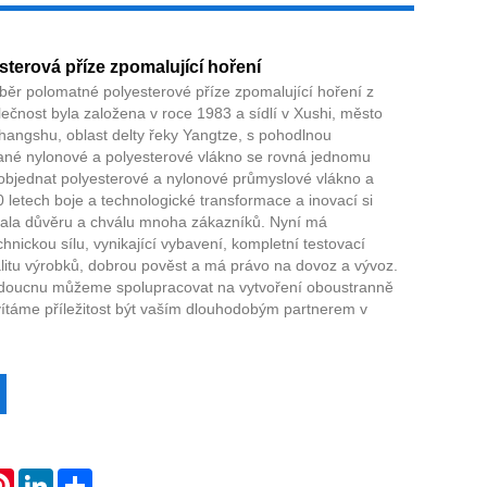
terová příze zpomalující hoření
běr polomatné polyesterové příze zpomalující hoření z
ečnost byla založena v roce 1983 a sídlí v Xushi, město
angshu, oblast delty řeky Yangtze, s pohodlnou
Live
ané nylonové a polyesterové vlákno se rovná jednomu
 objednat polyesterové a nylonové průmyslové vlákno a
 letech boje a technologické transformace a inovací si
skala důvěru a chválu mnoha zákazníků. Nyní má
chnickou sílu, vynikající vybavení, kompletní testovací
valitu výrobků, dobrou pověst a má právo na dovoz a vývoz.
 budoucnu můžeme spolupracovat na vytvoření oboustranně
vítáme příležitost být vaším dlouhodobým partnerem v
atsApp
Pinterest
LinkedIn
Share