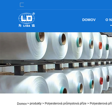
DOMOV
O 
>
produkty
>
Polyesterová průmyslová příze
>
Polyesterová pří
Domov