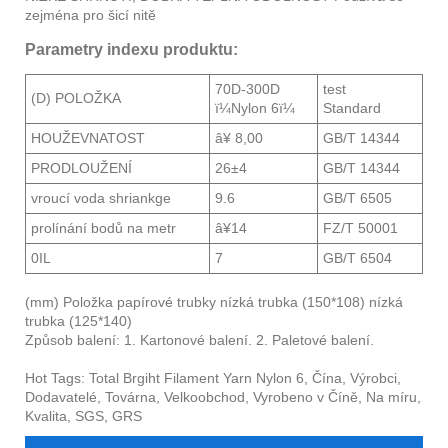
zejména pro šicí nitě
Parametry indexu produktu:
70D-300D
test
(D) POLOŽKA
ï¼Nylon 6ï¼
Standard
HOUŽEVNATOST
â¥ 8,00
GB/T 14344
PRODLOUŽENÍ
26±4
GB/T 14344
vroucí voda shriankge
9.6
GB/T 6505
prolínání bodů na metr
â¥14
FZ/T 50001
0IL
7
GB/T 6504
(mm) Položka papírové trubky nízká trubka (150*108) nízká
trubka (125*140)
Způsob balení: 1. Kartonové balení. 2. Paletové balení.
Hot Tags: Total Brgiht Filament Yarn Nylon 6, Čína, Výrobci,
Dodavatelé, Továrna, Velkoobchod, Vyrobeno v Číně, Na míru,
Kvalita, SGS, GRS