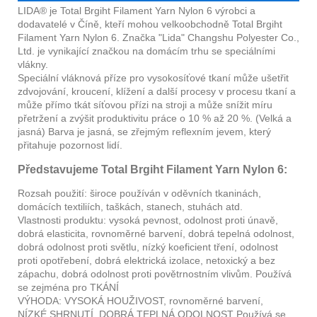
LIDA® je Total Brgiht Filament Yarn Nylon 6 výrobci a
dodavatelé v Číně, kteří mohou velkoobchodně Total Brgiht
Filament Yarn Nylon 6. Značka "Lida" Changshu Polyester Co.,
Ltd. je vynikající značkou na domácím trhu se speciálními
vlákny.
Speciální vláknová příze pro vysokosíťové tkaní může ušetřit
zdvojování, kroucení, klížení a další procesy v procesu tkaní a
může přímo tkát síťovou přízi na stroji a může snížit míru
přetržení a zvýšit produktivitu práce o 10 % až 20 %. (Velká a
jasná) Barva je jasná, se zřejmým reflexním jevem, který
přitahuje pozornost lidí.
Představujeme Total Brgiht Filament Yarn Nylon 6:
Rozsah použití: široce používán v oděvních tkaninách,
domácích textiliích, taškách, stanech, stuhách atd.
Vlastnosti produktu: vysoká pevnost, odolnost proti únavě,
dobrá elasticita, rovnoměrné barvení, dobrá tepelná odolnost,
dobrá odolnost proti světlu, nízký koeficient tření, odolnost
proti opotřebení, dobrá elektrická izolace, netoxický a bez
zápachu, dobrá odolnost proti povětrnostním vlivům. Používá
se zejména pro TKÁNÍ
VÝHODA: VYSOKÁ HOUŽIVOST, rovnoměrné barvení,
NÍZKÉ SHRNUTÍ, DOBRÁ TEPLNÁ ODOLNOST Používá se