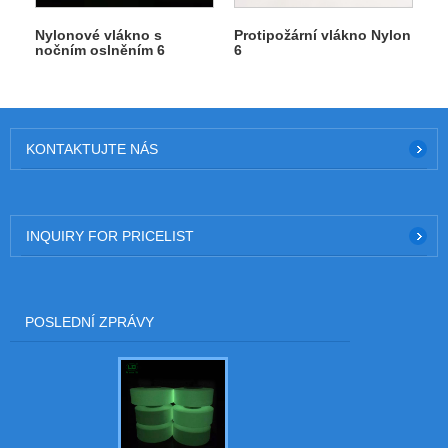
Nylonové vlákno s
Protipožární vlákno Nylon
nočním oslněním 6
6
KONTAKTUJTE NÁS
INQUIRY FOR PRICELIST
POSLEDNÍ ZPRÁVY