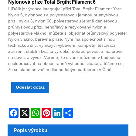
Nylonová příze Total Brgiht Filament 6
LIDA® je výrobce integrující přízi Total Brgiht Filament Yarn
Nylon 6, nylonovou a polyesterovou jemnou průmyslovou
přízi, nylon 6, nylon 66, polyesterovou jemně denierovou
průmyslovou přízi, nehořlavý a recyklovaný nylon a
polyesterové vlákno, můžete si objednat průmyslový polyester
Nylon vlákno, barevná příze. Nyní má společnost silnou
technickou sílu, vynikající vybavení, kompletní testovací
zařízení, stabilní kvalitu výrobků, dobrou pověst a má právo
na dovoz a vývoz. Věříme, že s vámi můžeme v budoucnu
spolupracovat na oboustranně výhodné situaci, a těšíme se,
že se staneme vaším dlouhodobým partnerem v Číně.
Odeslat dotaz
Facebook
X
WhatsApp
Pinterest
LinkedIn
Share
Popis výrobku