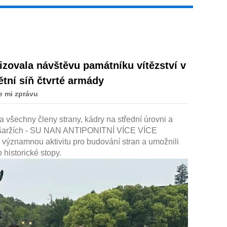
izovala návštěvu památníku vítězství v
Live
tní síň čtvrté armády
e mi zprávu
šechny členy strany, kádry na střední úrovni a
ch šaržích - SU NAN ANTIPONITNÍ VÍCE VÍCE
amnou aktivitu pro budování stran a umožnili
 historické stopy.