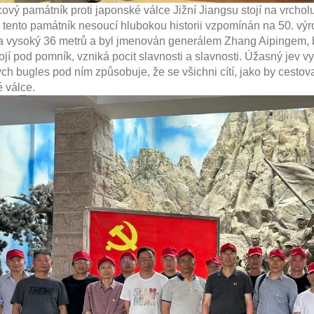
ý památník proti japonské válce Jižní Jiangsu stojí na vrch
 tento památník nesoucí hlubokou historii vzpomínán na 50. výroč
a vysoký 36 metrů a byl jmenován generálem Zhang Aipingem, 
tojí pod pomník, vzniká pocit slavnosti a slavnosti. Úžasný jev
ch bugles pod ním způsobuje, že se všichni cítí, jako by cestoval
 válce.