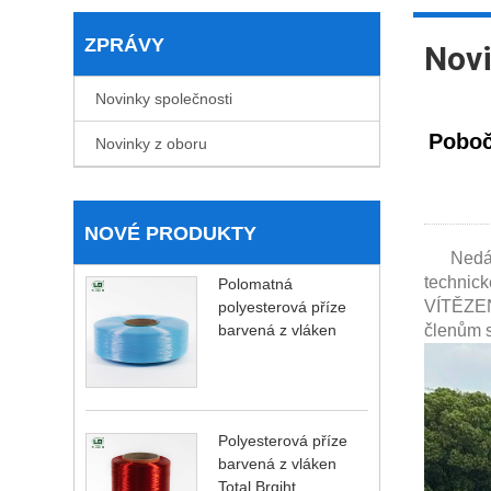
ZPRÁVY
Novi
Novinky společnosti
Poboč
Novinky z oboru
NOVÉ PRODUKTY
Nedávno 
technick
Polomatná
VÍTĚZEN
polyesterová příze
barvená z vláken
členům s
Polyesterová příze
barvená z vláken
Total Brgiht