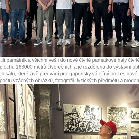
 památník a všichni vešli do nové čtvrté památkové haly čtvrté
plochu 163000 metrů čtverečních a je rozdělena do výstavní obl
ch sálů, které živě předvádí proti japonský válečný proces nové č
počtu vzácných obrázků, fotografií, fyzických předmětů a mode