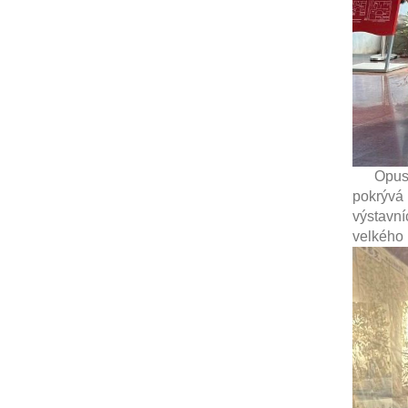
Opustili
pokrývá 
výstavní
velkého 