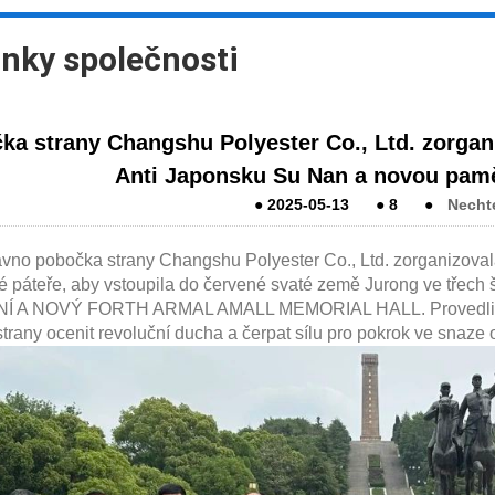
nky společnosti
ka strany Changshu Polyester Co., Ltd. zorgan
Anti Japonsku Su Nan a novou pamě
●
2025-05-13
●
8
●
Necht
pobočka strany Changshu Polyester Co., Ltd. zorganizovala v
é páteře, aby vstoupila do červené svaté země Jurong ve tře
Í A NOVÝ FORTH ARMAL AMALL MEMORIAL HALL. Provedli význ
trany ocenit revoluční ducha a čerpat sílu pro pokrok ve snaze o