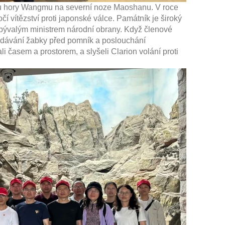
olu hory Wangmu na severní noze Maoshanu. V roce
í vítězství proti japonské válce. Památník je široký
bývalým ministrem národní obrany. Když členové
 vydávání žabky před pomník a poslouchání
i časem a prostorem, a slyšeli Clarion volání proti