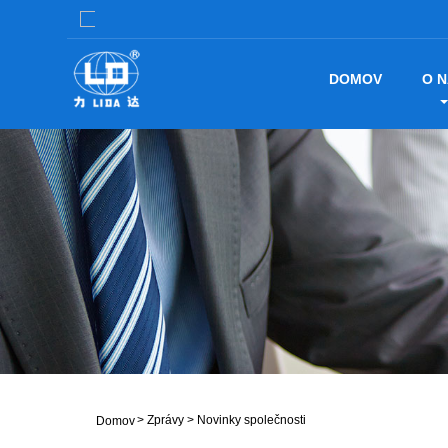
DOMOV
O 
>
Zprávy
>
Novinky společnosti
Domov