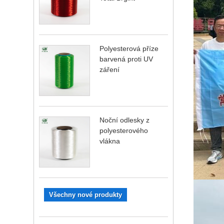
Polyesterová příze
barvená proti UV
záření
Noční odlesky z
polyesterového
vlákna
Všechny nové produkty