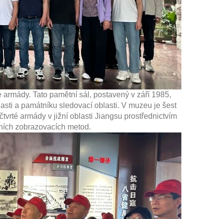
 armády. Tato pamětní sál, postavený v září 1985,
asti a památníku sledovací oblasti. V muzeu je šest
tvrté armády v jižní oblasti Jiangsu prostřednictvím
rních zobrazovacích metod.