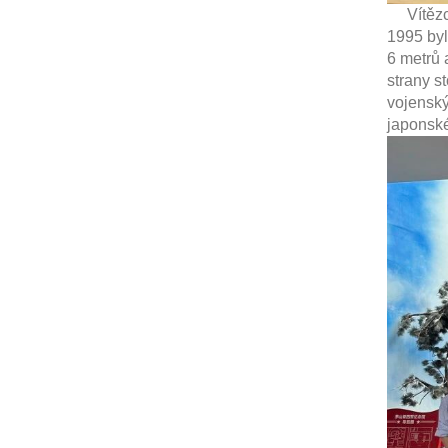
Vítězcov
1995 byl
6 metrů 
strany s
vojenský
japonské