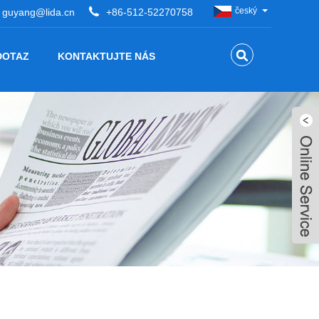
český
guyang@lida.cn
+86-512-52270758
DOTAZ
KONTAKTUJTE NÁS