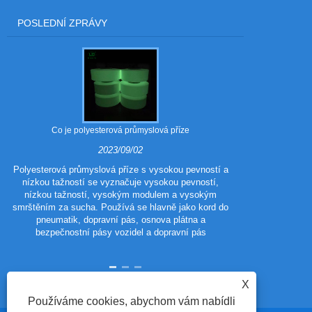
POSLEDNÍ ZPRÁVY
Co je polyesterová průmyslová příze
Jaké jsou vý
2023/09/02
Polyesterová průmyslová příze s vysokou pevností a
nízkou tažností se vyznačuje vysokou pevností,
Polyester 
nízkou tažností, vysokým modulem a vysokým
polyestero
smrštěním za sucha. Používá se hlavně jako kord do
tradičního poly
pneumatik, dopravní pás, osnova plátna a
vzhled a výkon
bezpečnostní pásy vozidel a dopravní pás
vlastnosti p
X
Používáme cookies, abychom vám nabídli