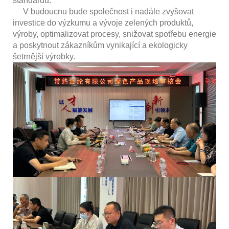
standardů.
V budoucnu bude společnost i nadále zvyšovat
investice do výzkumu a vývoje zelených produktů,
výroby, optimalizovat procesy, snižovat spotřebu energie
a poskytnout zákazníkům vynikající a ekologicky
šetrnější výrobky.