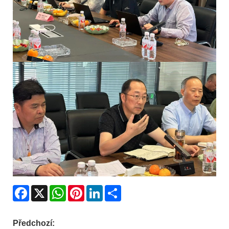
Facebook
X
WhatsApp
Pinterest
LinkedIn
Share
Předchozí: